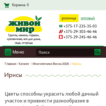
Корзина: 0
розница
оптовый
+375-17-235-35-03
+375-29-303-46-46
Гpyнты, ceмeнa, гopшки,
+375-29-245-46-46
лyкoвичныe, вce для дoмa,
caдa, oгopoдa
Меню
Главная
Каталог
Многолетники Весна 2026
Ирисы
Ирисы
Цветы способны украсить любой дачный
участок и привнести разнообразие в