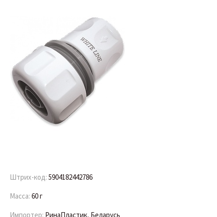
Штрих-код:
5904182442786
Масса:
60 г
Импортер:
РинаПластик, Беларусь