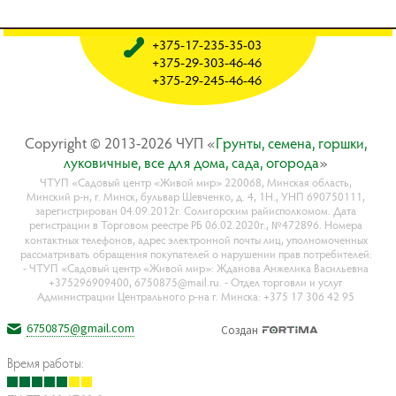
+375-17-235-35-03
+375-29-303-46-46
+375-29-245-46-46
Copyright © 2013-2026 ЧУП «
Гpyнты, ceмeнa, гopшки,
лyкoвичныe, вce для дoмa, caдa, oгopoдa
»
ЧТУП «Садовый центр «Живой мир» 220068, Минская область,
Минский р-н, г. Минск, бульвар Шевченко, д. 4, 1Н., УНП 690750111,
зарегистрирован 04.09.2012г. Солигорским райисполкомом. Дата
регистрации в Торговом реестре РБ 06.02.2020г., №472896. Номера
контактных телефонов, адрес электронной почты лиц, уполномоченных
рассматривать обращения покупателей о нарушении прав потребителей:
- ЧТУП «Садовый центр «Живой мир»: Жданова Анжелика Васильевна
+375296909400, 6750875@mail.ru. - Отдел торговли и услуг
Администрации Центрального р-на г. Минска: +375 17 306 42 95
6750875@gmail.com
Создан
Время работы: