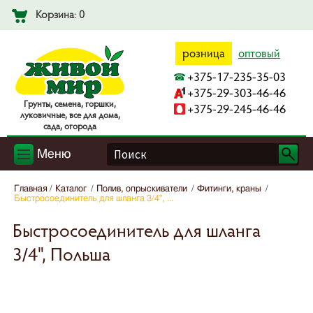
Корзина: 0
розница
оптовый
+375-17-235-35-03
+375-29-303-46-46
Гpyнты, ceмeнa, гopшки,
+375-29-245-46-46
лyкoвичныe, вce для дoмa,
caдa, oгopoдa
Меню
Главная
Каталог
Полив, опрыскиватели
Фитинги, краны
Быстросоединитель для шланга 3/4", ...
Быстросоединитель для шланга
3/4", Польша