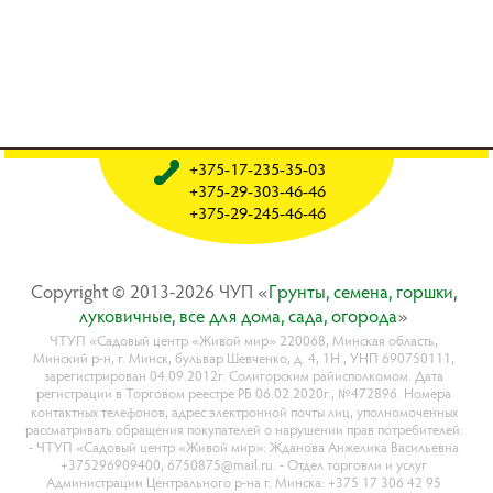
+375-17-235-35-03
+375-29-303-46-46
+375-29-245-46-46
Copyright © 2013-2026 ЧУП «
Гpyнты, ceмeнa, гopшки,
лyкoвичныe, вce для дoмa, caдa, oгopoдa
»
ЧТУП «Садовый центр «Живой мир» 220068, Минская область,
Минский р-н, г. Минск, бульвар Шевченко, д. 4, 1Н., УНП 690750111,
зарегистрирован 04.09.2012г. Солигорским райисполкомом. Дата
регистрации в Торговом реестре РБ 06.02.2020г., №472896. Номера
контактных телефонов, адрес электронной почты лиц, уполномоченных
рассматривать обращения покупателей о нарушении прав потребителей:
- ЧТУП «Садовый центр «Живой мир»: Жданова Анжелика Васильевна
+375296909400, 6750875@mail.ru. - Отдел торговли и услуг
Администрации Центрального р-на г. Минска: +375 17 306 42 95