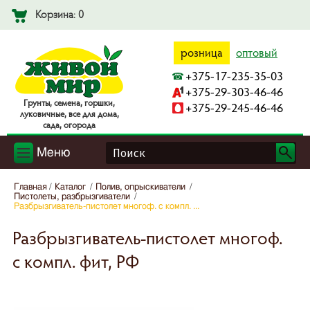
Корзина: 0
розница
оптовый
+375-17-235-35-03
+375-29-303-46-46
Гpyнты, ceмeнa, гopшки,
+375-29-245-46-46
лyкoвичныe, вce для дoмa,
caдa, oгopoдa
Меню
Главная
Каталог
Полив, опрыскиватели
Пистолеты, разбрызгиватели
Разбрызгиватель-пистолет многоф. с компл. ...
Разбрызгиватель-пистолет многоф.
с компл. фит, РФ