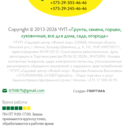
+375-29-303-46-46
+375-29-245-46-46
Copyright © 2013-2026 ЧУП «
Гpyнты, ceмeнa, гopшки,
лyкoвичныe, вce для дoмa, caдa, oгopoдa
»
ЧТУП «Садовый центр «Живой мир» 220068, Минская область,
Минский р-н, г. Минск, бульвар Шевченко, д. 4, 1Н., УНП 690750111,
зарегистрирован 04.09.2012г. Солигорским райисполкомом. Дата
регистрации в Торговом реестре РБ 06.02.2020г., №472896. Номера
контактных телефонов, адрес электронной почты лиц, уполномоченных
рассматривать обращения покупателей о нарушении прав потребителей:
- ЧТУП «Садовый центр «Живой мир»: Жданова Анжелика Васильевна
+375296909400, 6750875@mail.ru. - Отдел торговли и услуг
Администрации Центрального р-на г. Минска: +375 17 306 42 95
6750875@gmail.com
Создан
Время работы:
ПН-ПТ 9:00-17:00. Заказы
принимаются круглосуточно,
обрабатываются в рабочее время