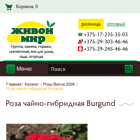
Корзина: 0
розница
оптовый
+375-17-235-35-03
+375-29-303-46-46
Гpyнты, ceмeнa, гopшки,
+375-29-245-46-46
лyкoвичныe, вce для дoмa,
caдa, oгopoдa
Меню
Главная
Каталог
Розы Весна 2026
Роза чайно-гибридная Burgund
Роза чайно-гибридная Burgund