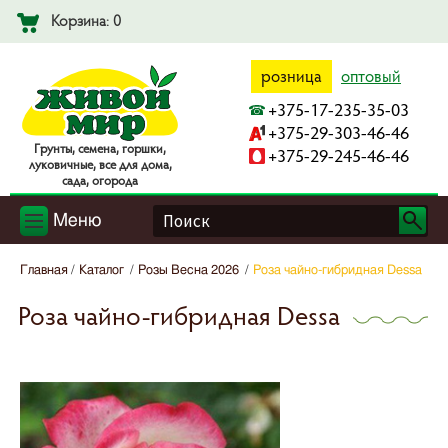
Корзина: 0
розница
оптовый
+375-17-235-35-03
+375-29-303-46-46
Гpyнты, ceмeнa, гopшки,
+375-29-245-46-46
лyкoвичныe, вce для дoмa,
caдa, oгopoдa
Меню
Главная
Каталог
Розы Весна 2026
Роза чайно-гибридная Dessa
Роза чайно-гибридная Dessa