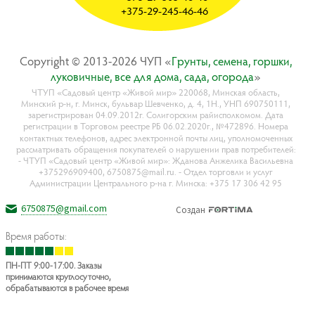
+375-29-245-46-46
Copyright © 2013-2026 ЧУП «
Гpyнты, ceмeнa, гopшки,
лyкoвичныe, вce для дoмa, caдa, oгopoдa
»
ЧТУП «Садовый центр «Живой мир» 220068, Минская область,
Минский р-н, г. Минск, бульвар Шевченко, д. 4, 1Н., УНП 690750111,
зарегистрирован 04.09.2012г. Солигорским райисполкомом. Дата
регистрации в Торговом реестре РБ 06.02.2020г., №472896. Номера
контактных телефонов, адрес электронной почты лиц, уполномоченных
рассматривать обращения покупателей о нарушении прав потребителей:
- ЧТУП «Садовый центр «Живой мир»: Жданова Анжелика Васильевна
+375296909400, 6750875@mail.ru. - Отдел торговли и услуг
Администрации Центрального р-на г. Минска: +375 17 306 42 95
6750875@gmail.com
Создан
Время работы:
ПН-ПТ 9:00-17:00. Заказы
принимаются круглосуточно,
обрабатываются в рабочее время