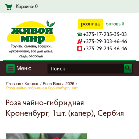
Корзина: 0
розница
оптовый
+375-17-235-35-03
+375-29-303-46-46
Гpyнты, ceмeнa, гopшки,
+375-29-245-46-46
лyкoвичныe, вce для дoмa,
caдa, oгopoдa
Меню
Главная
Каталог
Розы Весна 2026
Роза чайно-гибридная Кроненбург, 1шт. ...
Роза чайно-гибридная
Кроненбург, 1шт. (капер), Сербия