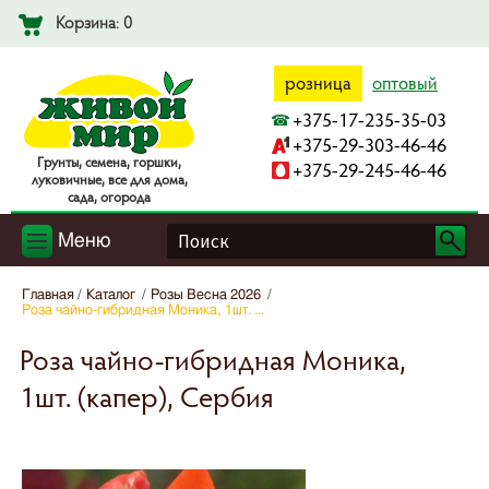
Корзина: 0
розница
оптовый
+375-17-235-35-03
+375-29-303-46-46
Гpyнты, ceмeнa, гopшки,
+375-29-245-46-46
лyкoвичныe, вce для дoмa,
caдa, oгopoдa
Меню
Главная
Каталог
Розы Весна 2026
Роза чайно-гибридная Моника, 1шт. ...
Роза чайно-гибридная Моника,
1шт. (капер), Сербия