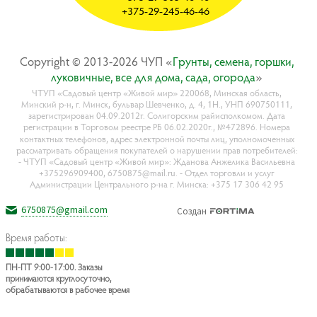
+375-29-245-46-46
Copyright © 2013-2026 ЧУП «
Гpyнты, ceмeнa, гopшки,
лyкoвичныe, вce для дoмa, caдa, oгopoдa
»
ЧТУП «Садовый центр «Живой мир» 220068, Минская область,
Минский р-н, г. Минск, бульвар Шевченко, д. 4, 1Н., УНП 690750111,
зарегистрирован 04.09.2012г. Солигорским райисполкомом. Дата
регистрации в Торговом реестре РБ 06.02.2020г., №472896. Номера
контактных телефонов, адрес электронной почты лиц, уполномоченных
рассматривать обращения покупателей о нарушении прав потребителей:
- ЧТУП «Садовый центр «Живой мир»: Жданова Анжелика Васильевна
+375296909400, 6750875@mail.ru. - Отдел торговли и услуг
Администрации Центрального р-на г. Минска: +375 17 306 42 95
6750875@gmail.com
Создан
Время работы:
ПН-ПТ 9:00-17:00. Заказы
принимаются круглосуточно,
обрабатываются в рабочее время