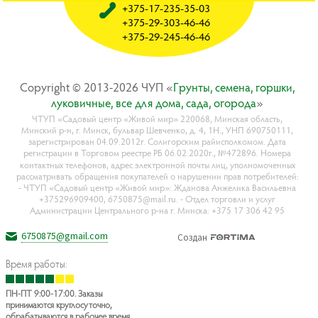
+375-17-235-35-03
+375-29-303-46-46
+375-29-245-46-46
Copyright © 2013-2026 ЧУП «
Гpyнты, ceмeнa, гopшки,
лyкoвичныe, вce для дoмa, caдa, oгopoдa
»
ЧТУП «Садовый центр «Живой мир» 220068, Минская область,
Минский р-н, г. Минск, бульвар Шевченко, д. 4, 1Н., УНП 690750111,
зарегистрирован 04.09.2012г. Солигорским райисполкомом. Дата
регистрации в Торговом реестре РБ 06.02.2020г., №472896. Номера
контактных телефонов, адрес электронной почты лиц, уполномоченных
рассматривать обращения покупателей о нарушении прав потребителей:
- ЧТУП «Садовый центр «Живой мир»: Жданова Анжелика Васильевна
+375296909400, 6750875@mail.ru. - Отдел торговли и услуг
Администрации Центрального р-на г. Минска: +375 17 306 42 95
6750875@gmail.com
Создан
Время работы:
ПН-ПТ 9:00-17:00. Заказы
принимаются круглосуточно,
обрабатываются в рабочее время