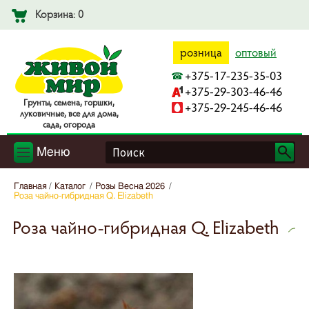
Корзина: 0
розница
оптовый
+375-17-235-35-03
+375-29-303-46-46
Гpyнты, ceмeнa, гopшки,
+375-29-245-46-46
лyкoвичныe, вce для дoмa,
caдa, oгopoдa
Меню
Главная
Каталог
Розы Весна 2026
Роза чайно-гибридная Q. Elizabeth
Роза чайно-гибридная Q. Elizabeth