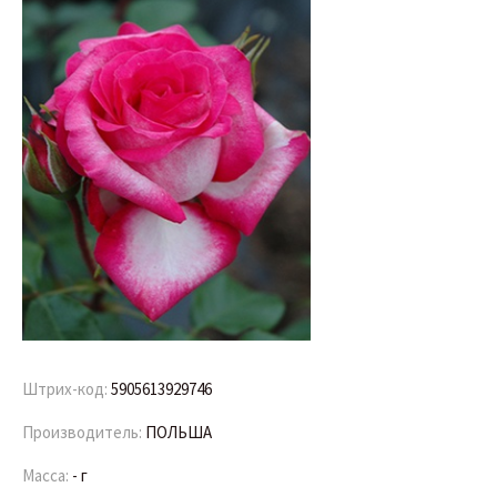
Штрих-код:
5905613929746
Производитель:
ПОЛЬША
Масса:
- г