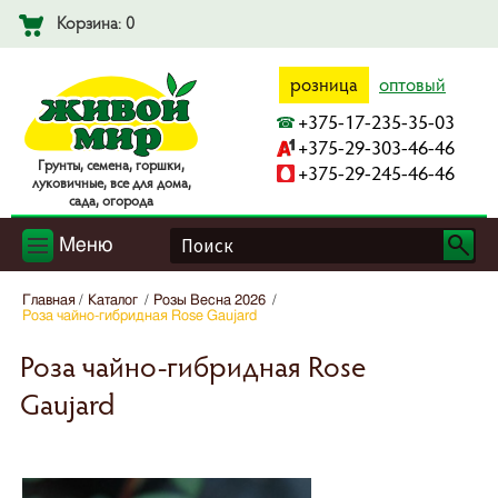
Корзина: 0
розница
оптовый
+375-17-235-35-03
+375-29-303-46-46
Гpyнты, ceмeнa, гopшки,
+375-29-245-46-46
лyкoвичныe, вce для дoмa,
caдa, oгopoдa
Меню
Главная
Каталог
Розы Весна 2026
Роза чайно-гибридная Rose Gaujard
Роза чайно-гибридная Rose
Gaujard