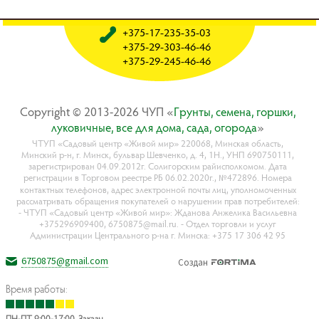
+375-17-235-35-03
+375-29-303-46-46
+375-29-245-46-46
Copyright © 2013-2026 ЧУП «
Гpyнты, ceмeнa, гopшки,
лyкoвичныe, вce для дoмa, caдa, oгopoдa
»
ЧТУП «Садовый центр «Живой мир» 220068, Минская область,
Минский р-н, г. Минск, бульвар Шевченко, д. 4, 1Н., УНП 690750111,
зарегистрирован 04.09.2012г. Солигорским райисполкомом. Дата
регистрации в Торговом реестре РБ 06.02.2020г., №472896. Номера
контактных телефонов, адрес электронной почты лиц, уполномоченных
рассматривать обращения покупателей о нарушении прав потребителей:
- ЧТУП «Садовый центр «Живой мир»: Жданова Анжелика Васильевна
+375296909400, 6750875@mail.ru. - Отдел торговли и услуг
Администрации Центрального р-на г. Минска: +375 17 306 42 95
6750875@gmail.com
Создан
Время работы:
ПН-ПТ 9:00-17:00. Заказы