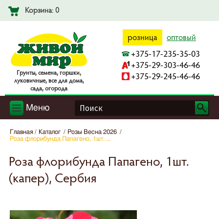
Корзина: 0
розница
оптовый
+375-17-235-35-03
+375-29-303-46-46
Гpyнты, ceмeнa, гopшки,
+375-29-245-46-46
лyкoвичныe, вce для дoмa,
caдa, oгopoдa
Меню
Главная
Каталог
Розы Весна 2026
Роза флорибунда Папагено, 1шт. ...
Роза флорибунда Папагено, 1шт.
(капер), Сербия