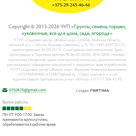
+375-29-245-46-46
Copyright © 2013-2026 ЧУП «
Гpyнты, ceмeнa, гopшки,
лyкoвичныe, вce для дoмa, caдa, oгopoдa
»
ЧТУП «Садовый центр «Живой мир» 220068, Минская область,
Минский р-н, г. Минск, бульвар Шевченко, д. 4, 1Н., УНП 690750111,
зарегистрирован 04.09.2012г. Солигорским райисполкомом. Дата
регистрации в Торговом реестре РБ 06.02.2020г., №472896. Номера
контактных телефонов, адрес электронной почты лиц, уполномоченных
рассматривать обращения покупателей о нарушении прав потребителей:
- ЧТУП «Садовый центр «Живой мир»: Жданова Анжелика Васильевна
+375296909400, 6750875@mail.ru. - Отдел торговли и услуг
Администрации Центрального р-на г. Минска: +375 17 306 42 95
6750875@gmail.com
Создан
Время работы:
ПН-ПТ 9:00-17:00. Заказы
принимаются круглосуточно,
обрабатываются в рабочее время