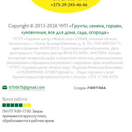
+375-29-245-46-46
Copyright © 2013-2026 ЧУП «
Гpyнты, ceмeнa, гopшки,
лyкoвичныe, вce для дoмa, caдa, oгopoдa
»
ЧТУП «Садовый центр «Живой мир» 220068, Минская область,
Минский р-н, г. Минск, бульвар Шевченко, д. 4, 1Н., УНП 690750111,
зарегистрирован 04.09.2012г. Солигорским райисполкомом. Дата
регистрации в Торговом реестре РБ 06.02.2020г., №472896. Номера
контактных телефонов, адрес электронной почты лиц, уполномоченных
рассматривать обращения покупателей о нарушении прав потребителей:
- ЧТУП «Садовый центр «Живой мир»: Жданова Анжелика Васильевна
+375296909400, 6750875@mail.ru. - Отдел торговли и услуг
Администрации Центрального р-на г. Минска: +375 17 306 42 95
6750875@gmail.com
Создан
Время работы:
ПН-ПТ 9:00-17:00. Заказы
принимаются круглосуточно,
обрабатываются в рабочее время