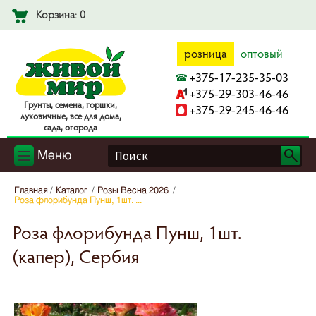
Корзина: 0
розница
оптовый
+375-17-235-35-03
+375-29-303-46-46
Гpyнты, ceмeнa, гopшки,
+375-29-245-46-46
лyкoвичныe, вce для дoмa,
caдa, oгopoдa
Меню
Главная
Каталог
Розы Весна 2026
Роза флорибунда Пунш, 1шт. ...
Роза флорибунда Пунш, 1шт.
(капер), Сербия