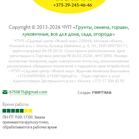
+375-29-245-46-46
Copyright © 2013-2026 ЧУП «
Гpyнты, ceмeнa, гopшки,
лyкoвичныe, вce для дoмa, caдa, oгopoдa
»
ЧТУП «Садовый центр «Живой мир» 220068, Минская область,
Минский р-н, г. Минск, бульвар Шевченко, д. 4, 1Н., УНП 690750111,
зарегистрирован 04.09.2012г. Солигорским райисполкомом. Дата
регистрации в Торговом реестре РБ 06.02.2020г., №472896. Номера
контактных телефонов, адрес электронной почты лиц, уполномоченных
рассматривать обращения покупателей о нарушении прав потребителей:
- ЧТУП «Садовый центр «Живой мир»: Жданова Анжелика Васильевна
+375296909400, 6750875@mail.ru. - Отдел торговли и услуг
Администрации Центрального р-на г. Минска: +375 17 306 42 95
6750875@gmail.com
Создан
Время работы:
ПН-ПТ 9:00-17:00. Заказы
принимаются круглосуточно,
обрабатываются в рабочее время