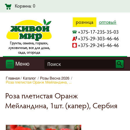
Корзина: 0
розница
оптовый
+375-17-235-35-03
+375-29-303-46-46
Гpyнты, ceмeнa, гopшки,
+375-29-245-46-46
лyкoвичныe, вce для дoмa,
caдa, oгopoдa
Меню
Главная
Каталог
Розы Весна 2026
Роза плетистая Оранж Мейландина, ...
Роза плетистая Оранж
Мейландина, 1шт. (капер), Сербия