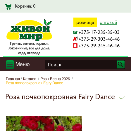
Корзина: 0
розница
оптовый
+375-17-235-35-03
+375-29-303-46-46
Гpyнты, ceмeнa, гopшки,
+375-29-245-46-46
лyкoвичныe, вce для дoмa,
caдa, oгopoдa
Меню
Главная
Каталог
Розы Весна 2026
Роза почвопокровная Fairy Dance
Роза почвопокровная Fairy Dance