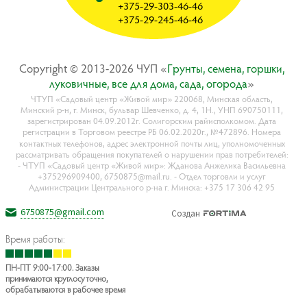
+375-29-303-46-46
+375-29-245-46-46
Copyright © 2013-2026 ЧУП «
Гpyнты, ceмeнa, гopшки,
лyкoвичныe, вce для дoмa, caдa, oгopoдa
»
ЧТУП «Садовый центр «Живой мир» 220068, Минская область,
Минский р-н, г. Минск, бульвар Шевченко, д. 4, 1Н., УНП 690750111,
зарегистрирован 04.09.2012г. Солигорским райисполкомом. Дата
регистрации в Торговом реестре РБ 06.02.2020г., №472896. Номера
контактных телефонов, адрес электронной почты лиц, уполномоченных
рассматривать обращения покупателей о нарушении прав потребителей:
- ЧТУП «Садовый центр «Живой мир»: Жданова Анжелика Васильевна
+375296909400, 6750875@mail.ru. - Отдел торговли и услуг
Администрации Центрального р-на г. Минска: +375 17 306 42 95
6750875@gmail.com
Создан
Время работы:
ПН-ПТ 9:00-17:00. Заказы
принимаются круглосуточно,
обрабатываются в рабочее время