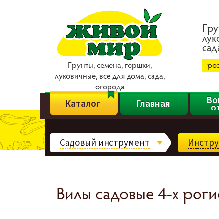
Гpy
лyк
caд
Гpyнты, ceмeнa, гopшки,
ро
лyкoвичныe, вce для дoмa, caдa,
oгopoдa
Во
Каталог
Главная
о
Садовый инструмент
Инстру
Вилы садовые 4-х роги