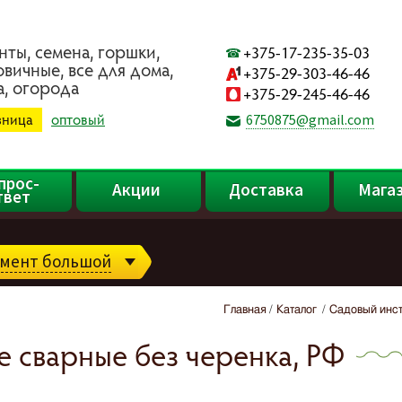
нты, ceмeнa, гopшки,
+375-17-235-35-03
oвичныe, вce для дoмa,
+375-29-303-46-46
a, oгopoдa
+375-29-245-46-46
зница
оптовый
6750875@gmail.com
прос-
Акции
Доставка
Мага
твет
мент большой
Главная
Каталог
Садовый инс
е сварные без черенка, РФ