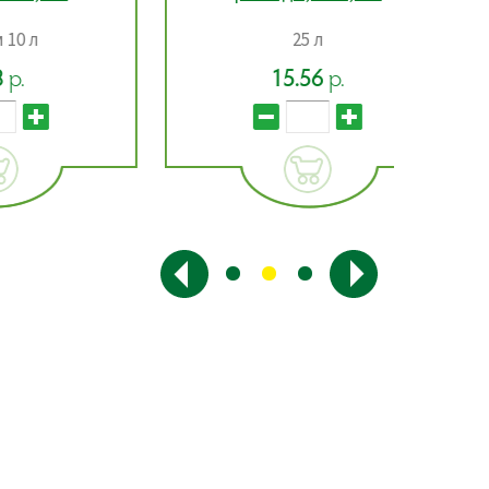
25 л
15.56
р.