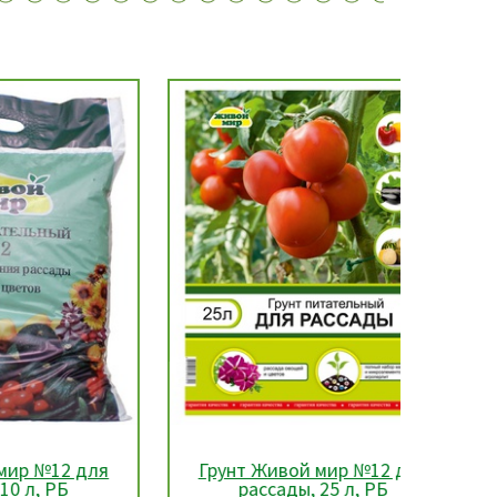
 для
Грунт Живой мир №12 для
Грунт
рассады, 25 л, РБ
мир д