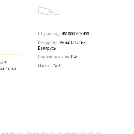
Штрих-код:
4610000693490
Импортер:
РинаПластик,
Беларусь
Производитель:
РФ
для
Масса:
1450 г
и сена.