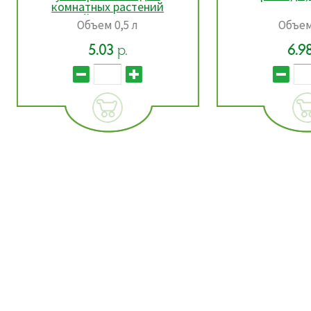
комнатных растений
Живой мир 0,5 л, РБ
Объем 0,5 л
Объем 10 л
5.03
р.
6.98
р.