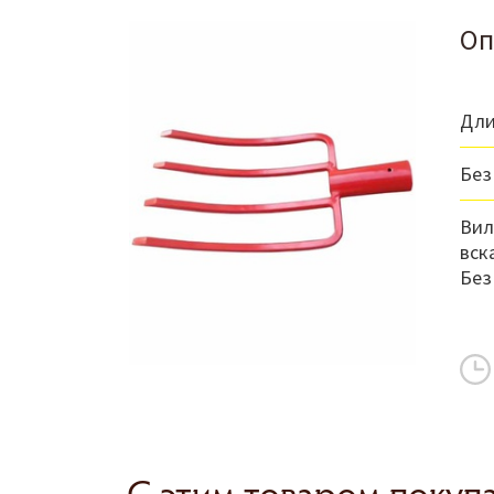
Оп
Дли
Без
Вил
вск
Без
С этим товаром покуп