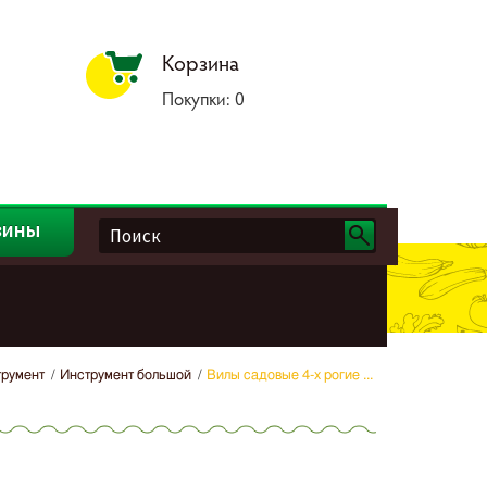
Корзина
Покупки:
0
зины
трумент
Инструмент большой
Вилы садовые 4-х рогие ...