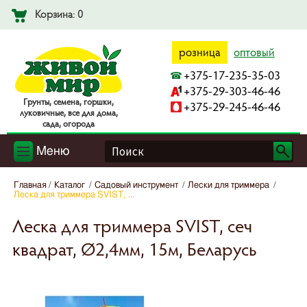
Корзина: 0
розница
оптовый
+375-17-235-35-03
+375-29-303-46-46
Гpyнты, ceмeнa, гopшки,
+375-29-245-46-46
лyкoвичныe, вce для дoмa,
caдa, oгopoдa
Меню
Главная
Каталог
Садовый инструмент
Лески для триммера
Леска для триммера SVIST, ...
Леска для триммера SVIST, сеч
квадрат, Ø2,4мм, 15м, Беларусь