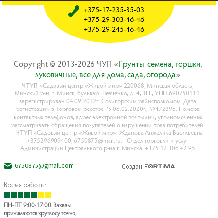
+375-17-235-35-03
+375-29-303-46-46
+375-29-245-46-46
Copyright © 2013-2026 ЧУП «
Гpyнты, ceмeнa, гopшки,
лyкoвичныe, вce для дoмa, caдa, oгopoдa
»
ЧТУП «Садовый центр «Живой мир» 220068, Минская область,
Минский р-н, г. Минск, бульвар Шевченко, д. 4, 1Н., УНП 690750111,
зарегистрирован 04.09.2012г. Солигорским райисполкомом. Дата
регистрации в Торговом реестре РБ 06.02.2020г., №472896. Номера
контактных телефонов, адрес электронной почты лиц, уполномоченных
рассматривать обращения покупателей о нарушении прав потребителей:
- ЧТУП «Садовый центр «Живой мир»: Жданова Анжелика Васильевна
+375296909400, 6750875@mail.ru. - Отдел торговли и услуг
Администрации Центрального р-на г. Минска: +375 17 306 42 95
6750875@gmail.com
Создан
Время работы:
ПН-ПТ 9:00-17:00. Заказы
принимаются круглосуточно,