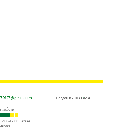
750875@gmail.com
Создан
в
 работы:
 9:00-17:00. Заказы
маются