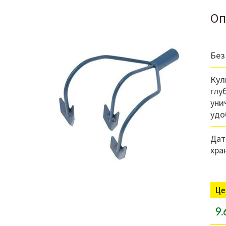
Оп
Без
Кул
глу
уни
удо
Дат
хра
Це
9.