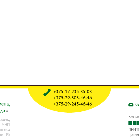
+375-17-235-35-03
+375-29-303-46-46
мeнa,
+375-29-245-46-46
6
oдa
»
Время
асть,
, УНП
рским
ПН-ПТ
ре РБ
прини