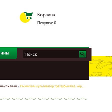
Корзина
Покупки:
0
зины
мент малый
Рыхлитель-культиватор трехзубый без. чер, ...