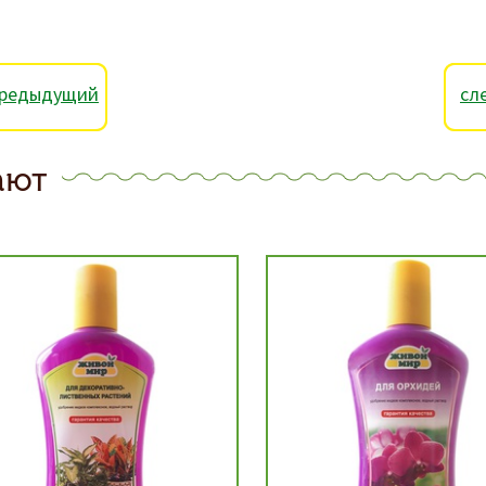
редыдущий
сл
ают