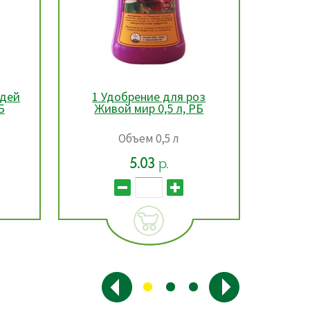
оз
1 Удобрение для цветущих
РБ
комнатных растений
ун
Живой мир 0,5 л, РБ
ко
Жи
Объем 0,5 л
5.03
р.