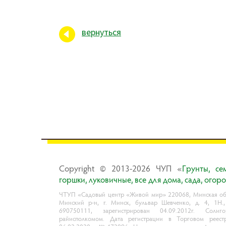
вернуться
Copyright © 2013-2026 ЧУП «
Гpyнты, ce
гopшки, лyкoвичныe, вce для дoмa, caдa, oгop
ЧТУП «Садовый центр «Живой мир» 220068, Минская обл
Минский р-н, г. Минск, бульвар Шевченко, д. 4, 1Н.
690750111, зарегистрирован 04.09.2012г. Солиго
райисполкомом. Дата регистрации в Торговом реест