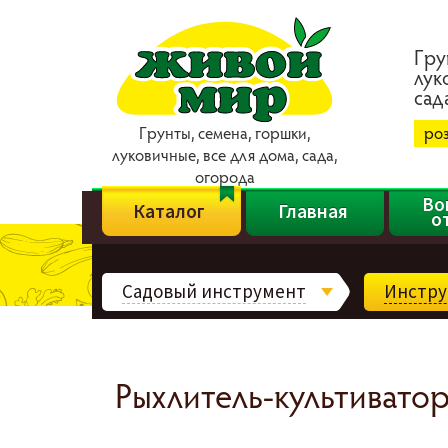
Гpy
лyк
caд
Гpyнты, ceмeнa, гopшки,
ро
лyкoвичныe, вce для дoмa, caдa,
oгopoдa
Во
Каталог
Главная
о
Садовый инструмент
Инстру
Рыхлитель-культиватор