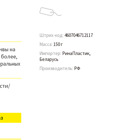
Штрих-код:
4607046712117
Масса:
150 г
чвы на
Импортер:
РинаПластик,
 более,
Беларусь
еральных
Производитель:
РФ
сти/
аз