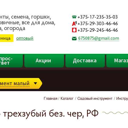
нты, ceмeнa, гopшки,
+375-17-235-35-03
oвичныe, вce для дoмa,
+375-29-303-46-46
a, oгopoдa
+375-29-245-46-46
зница
оптовый
6750875@gmail.com
прос-
Акции
Доставка
Мага
твет
мент малый
Главная
Каталог
Садовый инструмент
Инстру
 трехзубый без. чер, РФ