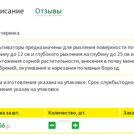
исание
Отзывы
 черенка
ьтиваторы предназначены для рыхления поверхности по
бину до 12 см и глубокого рыхления на глубину до 25 см и
чтожения сорной растительности, внесения в почву мин
брений, окучивания и нарезания поливных борозд.
а изготовления указана на упаковке. Срок службы/годно
нения указан на упаковке.
на за шт.
Количество, шт.
Зак
66
р.