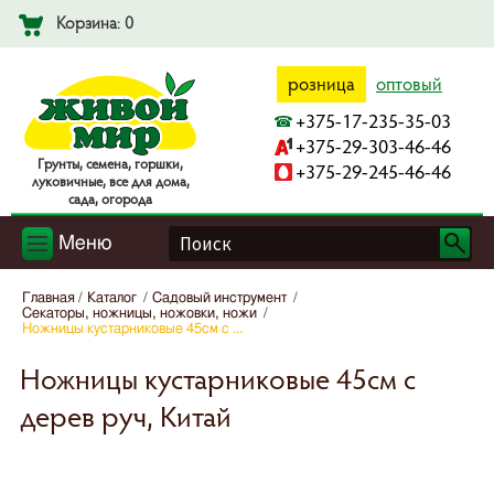
Корзина: 0
розница
оптовый
+375-17-235-35-03
+375-29-303-46-46
Гpyнты, ceмeнa, гopшки,
+375-29-245-46-46
лyкoвичныe, вce для дoмa,
caдa, oгopoдa
Меню
Главная
Каталог
Садовый инструмент
Секаторы, ножницы, ножовки, ножи
Ножницы кустарниковые 45см с ...
Ножницы кустарниковые 45см с
дерев руч, Китай