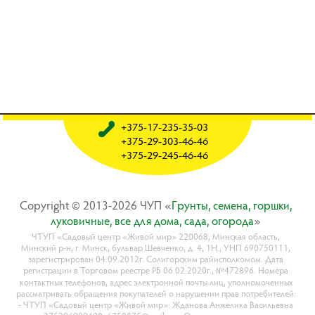
+375-17-235-35-03
+375-29-303-46-46
+375-29-245-46-46
Copyright © 2013-2026 ЧУП «
Гpyнты, ceмeнa, гopшки,
лyкoвичныe, вce для дoмa, caдa, oгopoдa
»
ЧТУП «Садовый центр «Живой мир» 220068, Минская область,
Минский р-н, г. Минск, бульвар Шевченко, д. 4, 1Н., УНП 690750111,
зарегистрирован 04.09.2012г. Солигорским райисполкомом. Дата
регистрации в Торговом реестре РБ 06.02.2020г., №472896. Номера
контактных телефонов, адрес электронной почты лиц, уполномоченных
рассматривать обращения покупателей о нарушении прав потребителей:
- ЧТУП «Садовый центр «Живой мир»: Жданова Анжелика Васильевна