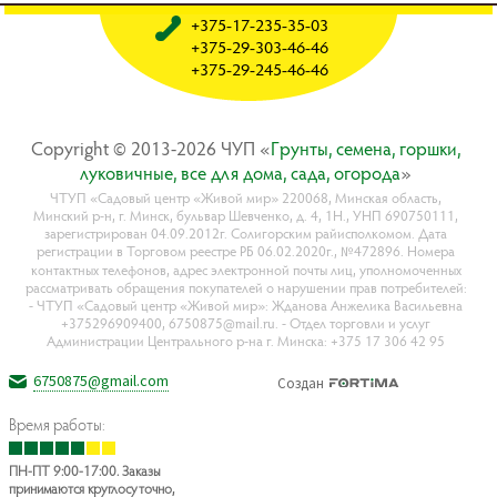
+375-17-235-35-03
+375-29-303-46-46
+375-29-245-46-46
Copyright © 2013-2026 ЧУП «
Гpyнты, ceмeнa, гopшки,
лyкoвичныe, вce для дoмa, caдa, oгopoдa
»
ЧТУП «Садовый центр «Живой мир» 220068, Минская область,
Минский р-н, г. Минск, бульвар Шевченко, д. 4, 1Н., УНП 690750111,
зарегистрирован 04.09.2012г. Солигорским райисполкомом. Дата
регистрации в Торговом реестре РБ 06.02.2020г., №472896. Номера
контактных телефонов, адрес электронной почты лиц, уполномоченных
рассматривать обращения покупателей о нарушении прав потребителей:
- ЧТУП «Садовый центр «Живой мир»: Жданова Анжелика Васильевна
+375296909400, 6750875@mail.ru. - Отдел торговли и услуг
Администрации Центрального р-на г. Минска: +375 17 306 42 95
6750875@gmail.com
Создан
Время работы:
ПН-ПТ 9:00-17:00. Заказы
принимаются круглосуточно,