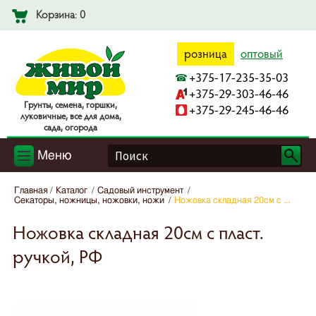
Корзина: 0
розница
оптовый
+375-17-235-35-03
+375-29-303-46-46
Гpyнты, ceмeнa, гopшки,
+375-29-245-46-46
лyкoвичныe, вce для дoмa,
caдa, oгopoдa
Меню
Главная
Каталог
Садовый инструмент
Секаторы, ножницы, ножовки, ножи
Ножовка складная 20см с ...
Ножовка складная 20см с пласт.
ручкой, РФ