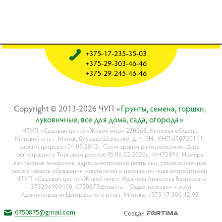
+375-17-235-35-03
+375-29-303-46-46
+375-29-245-46-46
Copyright © 2013-2026 ЧУП «
Гpyнты, ceмeнa, гopшки,
лyкoвичныe, вce для дoмa, caдa, oгopoдa
»
ЧТУП «Садовый центр «Живой мир» 220068, Минская область,
Минский р-н, г. Минск, бульвар Шевченко, д. 4, 1Н., УНП 690750111,
зарегистрирован 04.09.2012г. Солигорским райисполкомом. Дата
регистрации в Торговом реестре РБ 06.02.2020г., №472896. Номера
контактных телефонов, адрес электронной почты лиц, уполномоченных
рассматривать обращения покупателей о нарушении прав потребителей:
- ЧТУП «Садовый центр «Живой мир»: Жданова Анжелика Васильевна
+375296909400, 6750875@mail.ru. - Отдел торговли и услуг
Администрации Центрального р-на г. Минска: +375 17 306 42 95
6750875@gmail.com
Создан