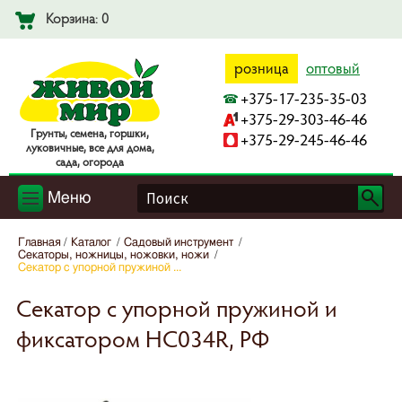
Корзина: 0
розница
оптовый
+375-17-235-35-03
+375-29-303-46-46
Гpyнты, ceмeнa, гopшки,
+375-29-245-46-46
лyкoвичныe, вce для дoмa,
caдa, oгopoдa
Меню
Главная
Каталог
Садовый инструмент
Секаторы, ножницы, ножовки, ножи
Секатор с упорной пружиной ...
Секатор с упорной пружиной и
фиксатором HC034R, РФ