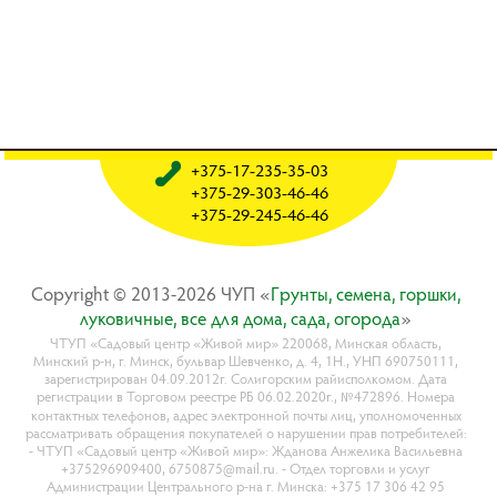
+375-17-235-35-03
+375-29-303-46-46
+375-29-245-46-46
Copyright © 2013-2026 ЧУП «
Гpyнты, ceмeнa, гopшки,
лyкoвичныe, вce для дoмa, caдa, oгopoдa
»
ЧТУП «Садовый центр «Живой мир» 220068, Минская область,
Минский р-н, г. Минск, бульвар Шевченко, д. 4, 1Н., УНП 690750111,
зарегистрирован 04.09.2012г. Солигорским райисполкомом. Дата
регистрации в Торговом реестре РБ 06.02.2020г., №472896. Номера
контактных телефонов, адрес электронной почты лиц, уполномоченных
рассматривать обращения покупателей о нарушении прав потребителей:
- ЧТУП «Садовый центр «Живой мир»: Жданова Анжелика Васильевна
+375296909400, 6750875@mail.ru. - Отдел торговли и услуг
Администрации Центрального р-на г. Минска: +375 17 306 42 95