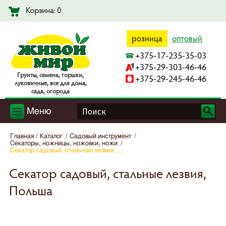
Корзина: 0
розница
оптовый
+375-17-235-35-03
+375-29-303-46-46
Гpyнты, ceмeнa, гopшки,
+375-29-245-46-46
лyкoвичныe, вce для дoмa,
caдa, oгopoдa
Меню
Главная
Каталог
Садовый инструмент
Секаторы, ножницы, ножовки, ножи
Секатор садовый, стальные лезвия, ...
Секатор садовый, стальные лезвия,
Польша