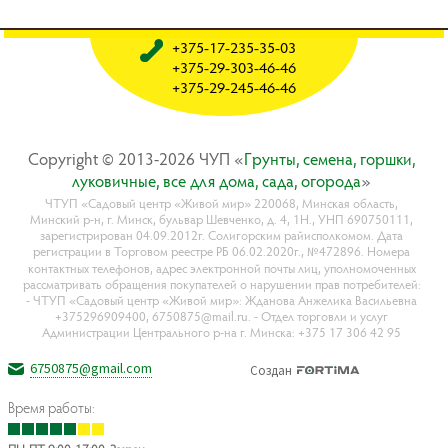
+375-17-235-35-03
+375-29-303-46-46
+375-29-245-46-46
Copyright © 2013-2026 ЧУП «
Гpyнты, ceмeнa, гopшки,
лyкoвичныe, вce для дoмa, caдa, oгopoдa
»
ЧТУП «Садовый центр «Живой мир» 220068, Минская область,
Минский р-н, г. Минск, бульвар Шевченко, д. 4, 1Н., УНП 690750111,
зарегистрирован 04.09.2012г. Солигорским райисполкомом. Дата
регистрации в Торговом реестре РБ 06.02.2020г., №472896. Номера
контактных телефонов, адрес электронной почты лиц, уполномоченных
рассматривать обращения покупателей о нарушении прав потребителей:
- ЧТУП «Садовый центр «Живой мир»: Жданова Анжелика Васильевна
+375296909400, 6750875@mail.ru. - Отдел торговли и услуг
Администрации Центрального р-на г. Минска: +375 17 306 42 95
6750875@gmail.com
Создан
Время работы: