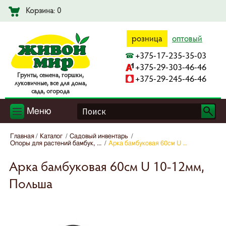
Корзина: 0
розница
оптовый
+375-17-235-35-03
+375-29-303-46-46
Гpyнты, ceмeнa, гopшки,
+375-29-245-46-46
лyкoвичныe, вce для дoмa,
caдa, oгopoдa
Меню
Главная
Каталог
Садовый инвентарь
Опоры для растений бамбук, ...
Арка бамбуковая 60см U ...
Арка бамбуковая 60см U 10-12мм,
Польша