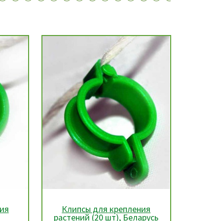
ия
Клипсы для крепления
Подвя
,
растений (20 шт), Беларусь
катуш