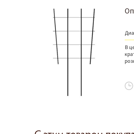
Оп
Диа
В ц
кра
роз
С этим товаром покуп