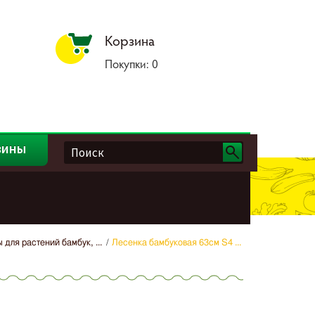
Корзина
Покупки:
0
зины
 для растений бамбук, ...
Лесенка бамбуковая 63см S4 ...