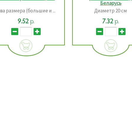
Беларусь
ва размера (большие и ...
Диаметр 20 см
9.52
р.
7.32
р.