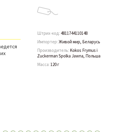
Штрих-код:
4811744110148
Импортер:
Живой мир, Беларусь
ведется
Производитель:
Kokos Frymus i
ших
Zuckerman Spolka Jawna, Польша
Масса:
120 г