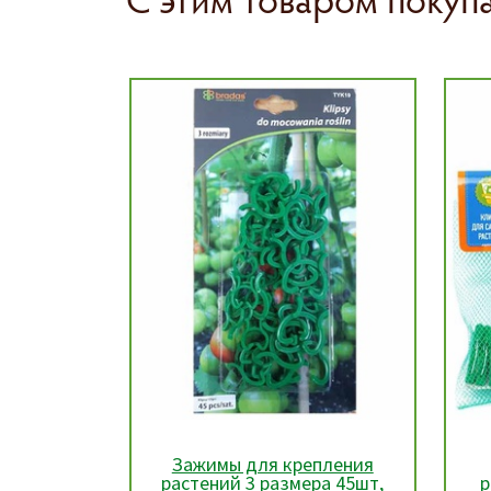
пления
Зажимы для крепления
ра 40шт,
растений 3 размера 45шт,
р