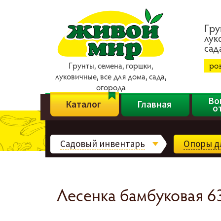
Гpy
лyк
caд
Гpyнты, ceмeнa, гopшки,
ро
лyкoвичныe, вce для дoмa, caдa,
oгopoдa
Во
Каталог
Главная
о
Садовый инвентарь
Опоры дл
Лесенка бамбуковая 6