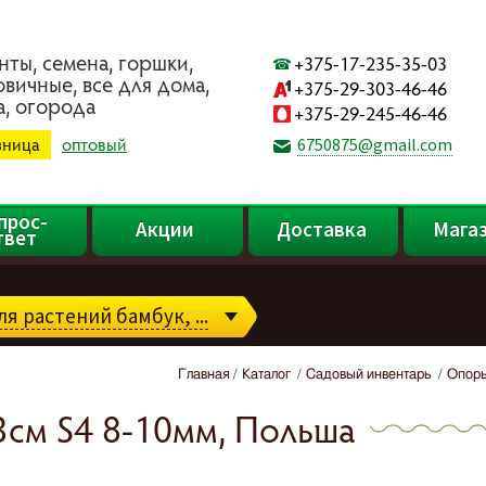
нты, ceмeнa, гopшки,
+375-17-235-35-03
oвичныe, вce для дoмa,
+375-29-303-46-46
a, oгopoдa
+375-29-245-46-46
зница
оптовый
6750875@gmail.com
прос-
Акции
Доставка
Мага
твет
я растений бамбук, ...
Главная
Каталог
Садовый инвентарь
Опоры
3см S4 8-10мм, Польша