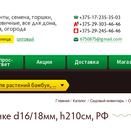
нты, ceмeнa, гopшки,
+375-17-235-35-03
oвичныe, вce для дoмa,
+375-29-303-46-46
a, oгopoдa
+375-29-245-46-46
зница
оптовый
6750875@gmail.com
прос-
Акции
Доставка
Мага
твет
я растений бамбук, ...
Главная
Каталог
Садовый инвентарь
О
ике d16/18мм, h210см, РФ