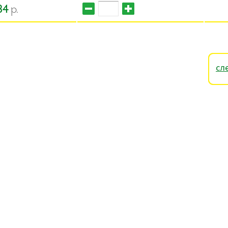
34
р.
сл