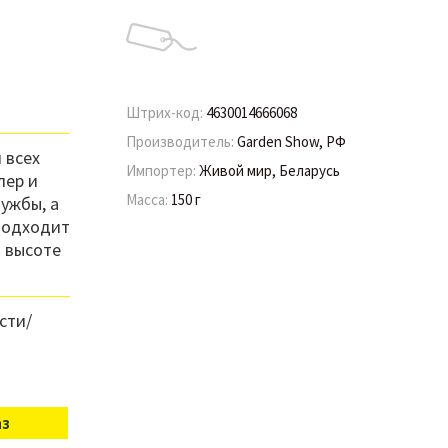
Штрих-код:
4630014666068
Производитель:
Garden Show, РФ
 всех
Импортер:
Живой мир, Беларусь
лер и
Масса:
150 г
ужбы, а
 Подходит
о высоте
сти/
аз