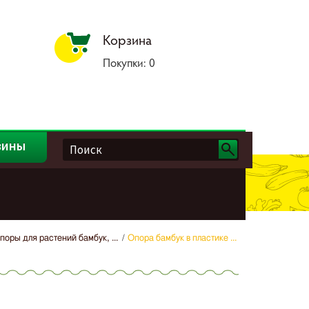
Корзина
Покупки:
0
зины
поры для растений бамбук, ...
Опора бамбук в пластике ...