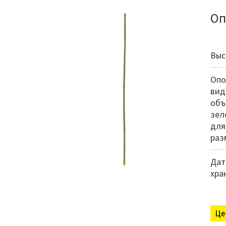
Оп
Выс
Опо
вид
объ
зел
для
раз
Дат
хра
Це