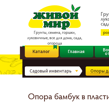
Гpy
лyк
caд
Гpyнты, ceмeнa, гopшки,
ро
лyкoвичныe, вce для дoмa, caдa,
oгopoдa
Во
Каталог
Главная
о
Садовый инвентарь
Опоры дл
Опора бамбук в пласт