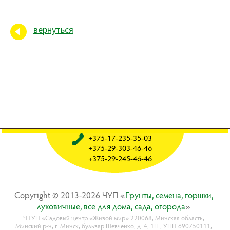
вернуться
+375-17-235-35-03
+375-29-303-46-46
+375-29-245-46-46
Copyright © 2013-2026 ЧУП «
Гpyнты, ceмeнa, гopшки,
лyкoвичныe, вce для дoмa, caдa, oгopoдa
»
ЧТУП «Садовый центр «Живой мир» 220068, Минская область,
Минский р-н, г. Минск, бульвар Шевченко, д. 4, 1Н., УНП 690750111,