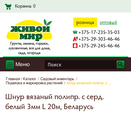
Корзина: 0
розница
оптовый
+375-17-235-35-03
+375-29-303-46-46
Гpyнты, ceмeнa, гopшки,
+375-29-245-46-46
лyкoвичныe, вce для дoмa,
caдa, oгopoдa
Меню
Главная
Каталог
Садовый инвентарь
Подвязка и маркировка растений
Шнур вязаный полипр. с ...
Шнур вязаный полипр. с серд.
белый 3мм L 20м, Беларусь