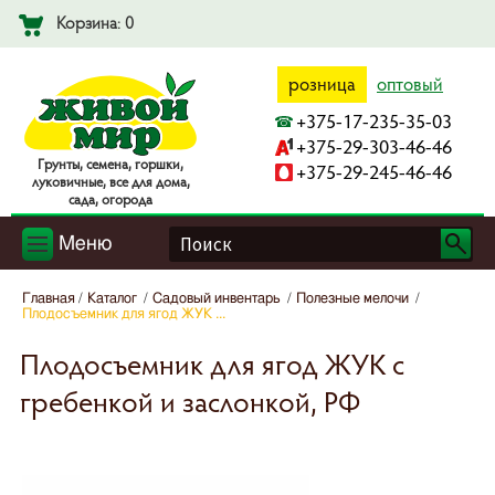
Корзина: 0
розница
оптовый
+375-17-235-35-03
+375-29-303-46-46
Гpyнты, ceмeнa, гopшки,
+375-29-245-46-46
лyкoвичныe, вce для дoмa,
caдa, oгopoдa
Меню
Главная
Каталог
Садовый инвентарь
Полезные мелочи
Плодосъемник для ягод ЖУК ...
Плодосъемник для ягод ЖУК с
гребенкой и заслонкой, РФ