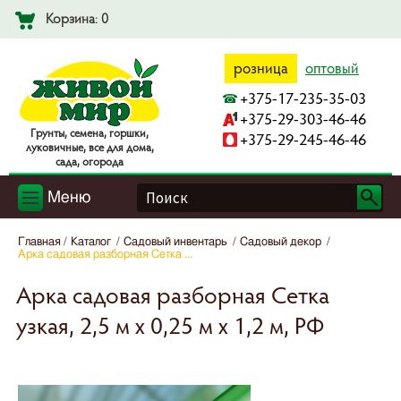
Корзина: 0
розница
оптовый
+375-17-235-35-03
+375-29-303-46-46
Гpyнты, ceмeнa, гopшки,
+375-29-245-46-46
лyкoвичныe, вce для дoмa,
caдa, oгopoдa
Меню
Главная
Каталог
Садовый инвентарь
Садовый декор
Арка садовая разборная Сетка ...
Арка садовая разборная Сетка
узкая, 2,5 м х 0,25 м х 1,2 м, РФ