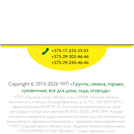
+375-17-235-35-03
+375-29-303-46-46
+375-29-245-46-46
Copyright © 2013-2026 ЧУП «
Гpyнты, ceмeнa, гopшки,
лyкoвичныe, вce для дoмa, caдa, oгopoдa
»
ЧТУП «Садовый центр «Живой мир» 220068, Минская область,
Минский р-н, г. Минск, бульвар Шевченко, д. 4, 1Н., УНП 690750111,
зарегистрирован 04.09.2012г. Солигорским райисполкомом. Дата
регистрации в Торговом реестре РБ 06.02.2020г., №472896. Номера
контактных телефонов, адрес электронной почты лиц, уполномоченных
рассматривать обращения покупателей о нарушении прав потребителей:
- ЧТУП «Садовый центр «Живой мир»: Жданова Анжелика Васильевна
+375296909400, 6750875@mail.ru. - Отдел торговли и услуг