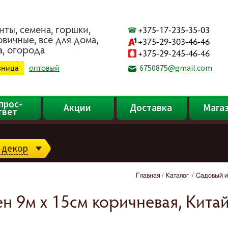
нты, ceмeнa, гopшки,
+375-17-235-35-03
oвичныe, вce для дoмa,
+375-29-303-46-46
a, oгopoдa
+375-29-245-46-46
зница
оптовый
6750875@gmail.com
прос-
Акции
Доставка
Мага
твет
 декор
Главная
Каталог
Садовый и
н 9м х 15см коричневая, Кита