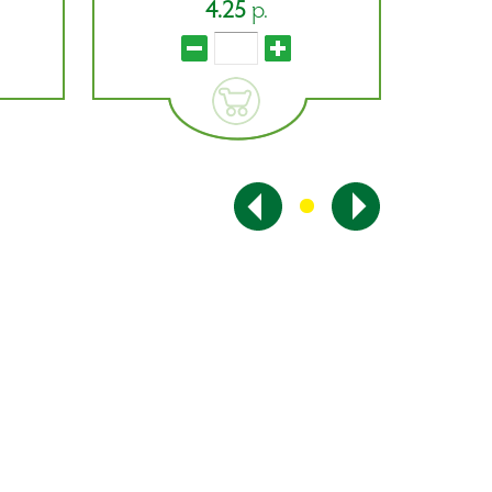
20.41
р.