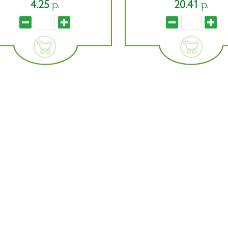
20.41
р.
4.25
р.