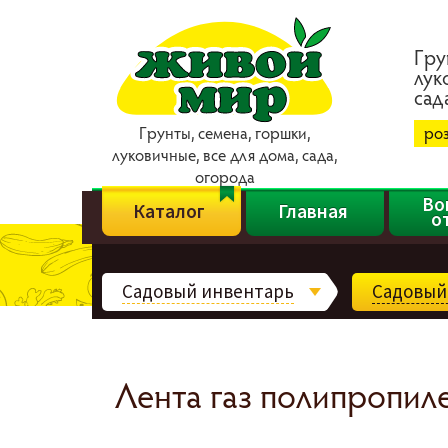
Гpy
лyк
caд
Гpyнты, ceмeнa, гopшки,
ро
лyкoвичныe, вce для дoмa, caдa,
oгopoдa
Во
Каталог
Главная
о
Садовый инвентарь
Садовый
Лента газ полипропиле