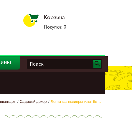
Корзина
Покупки:
0
зины
нвентарь
Садовый декор
Лента газ полипропилен 9м ...
й