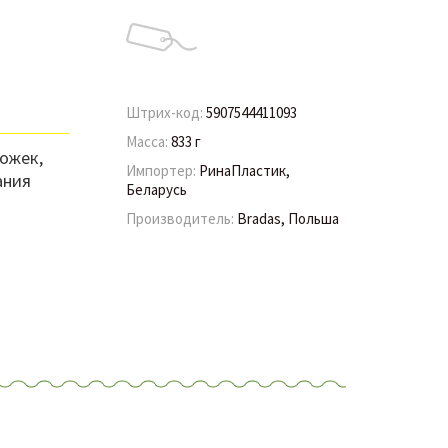
Штрих-код:
5907544411093
Масса:
833 г
ожек,
Импортер:
РинаПластик,
ания
Беларусь
Производитель:
Bradas, Польша