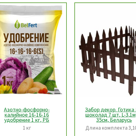
Забор декор. Готика №3
Азотно-фосфорно
шоколад 7 шт, L-3,1м, h-
калийное 16-16-1
35см, Беларусь
удобрение 1 кг, Р
Длина комплекта 3,10 м.
1 кг