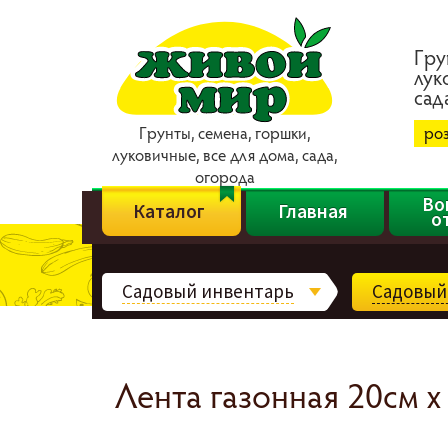
Гpy
лyк
caд
Гpyнты, ceмeнa, гopшки,
ро
лyкoвичныe, вce для дoмa, caдa,
oгopoдa
Во
Каталог
Главная
о
Садовый инвентарь
Садовый
Лента газонная 20см х