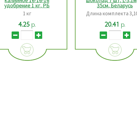
шоколад 7 шт, L-3,1м, h-
калийное 16-16-1
35см, Беларусь
удобрение 1 кг, Р
Длина комплекта 3,10 м.
1 кг
20.41
р.
4.25
р.