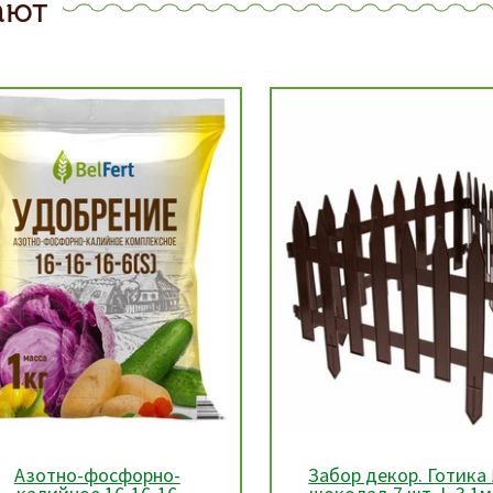
ают
Забор декор. Готика №3
Азотно-фосфорно