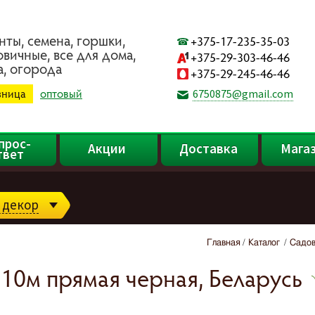
нты, ceмeнa, гopшки,
+375-17-235-35-03
oвичныe, вce для дoмa,
+375-29-303-46-46
a, oгopoдa
+375-29-245-46-46
зница
оптовый
6750875@gmail.com
прос-
Акции
Доставка
Мага
твет
 декор
Главная
Каталог
Садов
 10м прямая черная, Беларусь