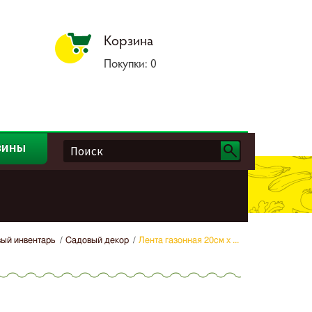
Корзина
Покупки:
0
зины
ый инвентарь
Садовый декор
Лента газонная 20см х ...