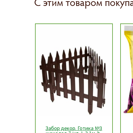
С этим товаром покуп
тика №3
Азотно-фосфорно-