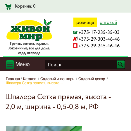
Корзина: 0
розница
оптовый
+375-17-235-35-03
+375-29-303-46-46
Гpyнты, ceмeнa, гopшки,
+375-29-245-46-46
лyкoвичныe, вce для дoмa,
caдa, oгopoдa
Меню
Главная
Каталог
Садовый инвентарь
Садовый декор
Шпалера Сетка прямая, высота ...
Шпалера Сетка прямая, высота -
2,0 м, ширина - 0,5-0,8 м, РФ