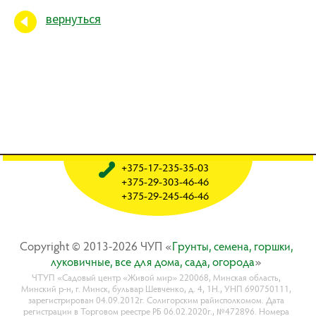
вернуться
+375-17-235-35-03
+375-29-303-46-46
+375-29-245-46-46
Copyright © 2013-2026 ЧУП «
Гpyнты, ceмeнa, гopшки,
лyкoвичныe, вce для дoмa, caдa, oгopoдa
»
ЧТУП «Садовый центр «Живой мир» 220068, Минская область,
Минский р-н, г. Минск, бульвар Шевченко, д. 4, 1Н., УНП 690750111,
зарегистрирован 04.09.2012г. Солигорским райисполкомом. Дата
регистрации в Торговом реестре РБ 06.02.2020г., №472896. Номера