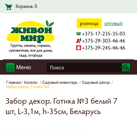
Корзина: 0
розница
оптовый
+375-17-235-35-03
+375-29-303-46-46
Гpyнты, ceмeнa, гopшки,
+375-29-245-46-46
лyкoвичныe, вce для дoмa,
caдa, oгopoдa
Меню
Главная
Каталог
Садовый инвентарь
Садовый декор
Забор декор. Готика №3 ...
Забор декор. Готика №3 белый 7
шт, L-3,1м, h-35см, Беларусь