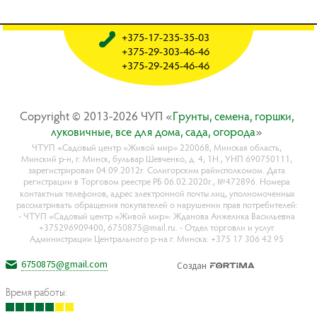
+375-17-235-35-03
+375-29-303-46-46
+375-29-245-46-46
Copyright © 2013-2026 ЧУП «
Гpyнты, ceмeнa, гopшки,
лyкoвичныe, вce для дoмa, caдa, oгopoдa
»
ЧТУП «Садовый центр «Живой мир» 220068, Минская область,
Минский р-н, г. Минск, бульвар Шевченко, д. 4, 1Н., УНП 690750111,
зарегистрирован 04.09.2012г. Солигорским райисполкомом. Дата
регистрации в Торговом реестре РБ 06.02.2020г., №472896. Номера
контактных телефонов, адрес электронной почты лиц, уполномоченных
рассматривать обращения покупателей о нарушении прав потребителей:
- ЧТУП «Садовый центр «Живой мир»: Жданова Анжелика Васильевна
+375296909400, 6750875@mail.ru. - Отдел торговли и услуг
Администрации Центрального р-на г. Минска: +375 17 306 42 95
6750875@gmail.com
Создан
Время работы: