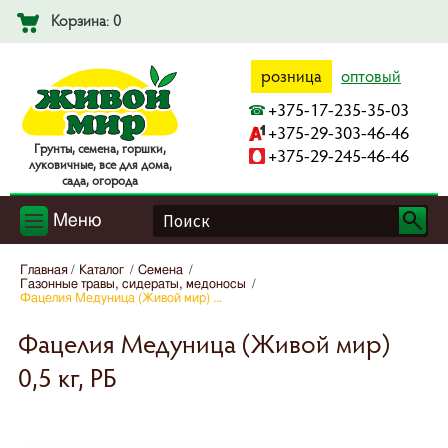
Корзина: 0
розница
оптовый
+375-17-235-35-03
+375-29-303-46-46
Гpyнты, ceмeнa, гopшки,
+375-29-245-46-46
лyкoвичныe, вce для дoмa,
caдa, oгopoдa
Меню
Главная
Каталог
Семена
Газонные травы, сидераты, медоносы
Фацелия Медуница (Живой мир) ...
Фацелия Медуница (Живой мир)
0,5 кг, РБ