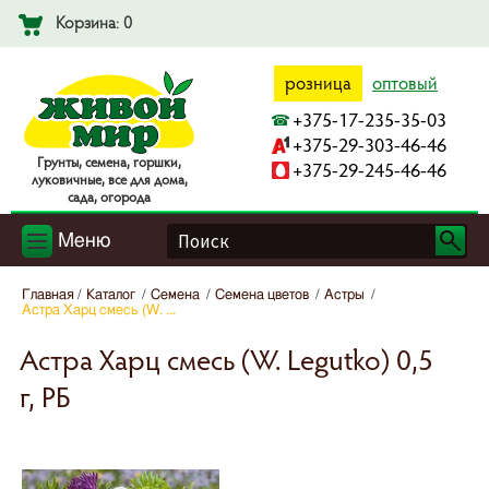
Корзина: 0
розница
оптовый
+375-17-235-35-03
+375-29-303-46-46
Гpyнты, ceмeнa, гopшки,
+375-29-245-46-46
лyкoвичныe, вce для дoмa,
caдa, oгopoдa
Меню
Главная
Каталог
Семена
Семена цветов
Астры
Астра Харц смесь (W. ...
Астра Харц смесь (W. Legutko) 0,5
г, РБ