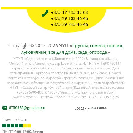
+375-17-235-35-03
+375-29-303-46-46
+375-29-245-46-46
Copyright © 2013-2026 ЧУП «
Гpyнты, ceмeнa, гopшки,
лyкoвичныe, вce для дoмa, caдa, oгopoдa
»
ЧТУП «Садовый центр «Живой мир» 220068, Минская область,
Минский р-н, г. Минск, бульвар Шевченко, д. 4, 1Н., УНП 690750111,
зарегистрирован 04.09.2012г. Солигорским райисполкомом. Дата
регистрации в Торговом реестре РБ 06.02.2020г., №472896. Номера
контактных телефонов, адрес электронной почты лиц, уполномоченных
рассматривать обращения покупателей о нарушении прав потребителей:
- ЧТУП «Садовый центр «Живой мир»: Жданова Анжелика Васильевна
+375296909400, 6750875@mail.ru. - Отдел торговли и услуг
Администрации Центрального р-на г. Минска: +375 17 306 42 95
6750875@gmail.com
Создан
Время работы:
ПН-ПТ 9:00-17:00. Заказы