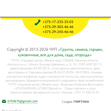
+375-17-235-35-03
+375-29-303-46-46
+375-29-245-46-46
Copyright © 2013-2026 ЧУП «
Гpyнты, ceмeнa, гopшки,
лyкoвичныe, вce для дoмa, caдa, oгopoдa
»
ЧТУП «Садовый центр «Живой мир» 220068, Минская область,
Минский р-н, г. Минск, бульвар Шевченко, д. 4, 1Н., УНП 690750111,
зарегистрирован 04.09.2012г. Солигорским райисполкомом. Дата
регистрации в Торговом реестре РБ 06.02.2020г., №472896. Номера
контактных телефонов, адрес электронной почты лиц, уполномоченных
рассматривать обращения покупателей о нарушении прав потребителей:
- ЧТУП «Садовый центр «Живой мир»: Жданова Анжелика Васильевна
+375296909400, 6750875@mail.ru. - Отдел торговли и услуг
Администрации Центрального р-на г. Минска: +375 17 306 42 95
6750875@gmail.com
Создан
Время работы: