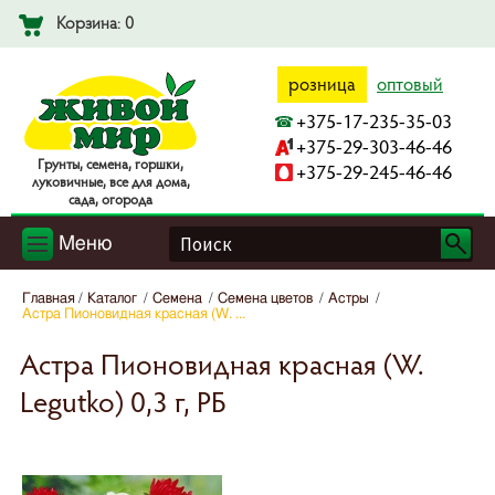
Корзина: 0
розница
оптовый
+375-17-235-35-03
+375-29-303-46-46
Гpyнты, ceмeнa, гopшки,
+375-29-245-46-46
лyкoвичныe, вce для дoмa,
caдa, oгopoдa
Меню
Главная
Каталог
Семена
Семена цветов
Астры
Астра Пионовидная красная (W. ...
Астра Пионовидная красная (W.
Legutko) 0,3 г, РБ