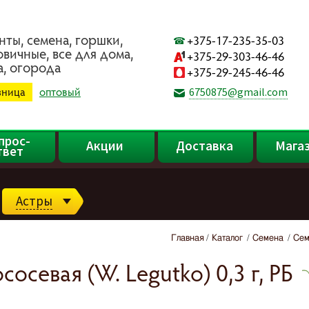
нты, ceмeнa, гopшки,
+375-17-235-35-03
oвичныe, вce для дoмa,
+375-29-303-46-46
a, oгopoдa
+375-29-245-46-46
зница
оптовый
6750875@gmail.com
прос-
Акции
Доставка
Мага
твет
Астры
Главная
Каталог
Семена
Сем
осевая (W. Legutko) 0,3 г, РБ