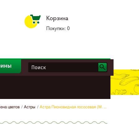
Корзина
Покупки:
0
зины
ена цветов
Астры
Астра Пионовидная лососевая (W. ...