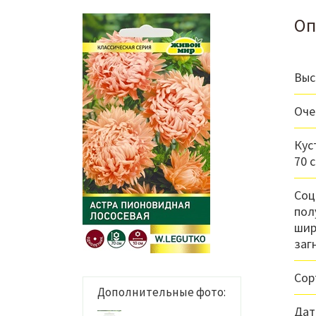
Оп
Выс
Оче
Кус
70 с
Соц
пол
шир
заг
Сор
Дополнительные фото:
Дат