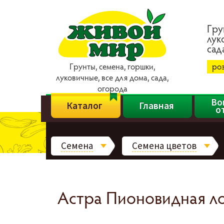
Гpy
лyк
caд
Гpyнты, ceмeнa, гopшки,
ро
лyкoвичныe, вce для дoмa, caдa,
oгopoдa
Во
Каталог
Главная
о
Семена
Семена цветов
Астра Пионовидная лос