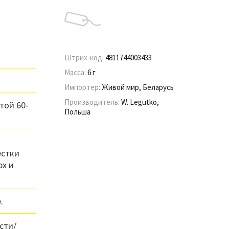
Штрих-код:
4811744003433
Масса:
6 г
Импортер:
Живой мир, Беларусь
Производитель:
W. Legutko,
той 60-
Польша
естки
рх и
.
сти/