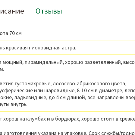
исание
Отзывы
ота 70 см
нь красивая пионовидная астра.
т мощный, пирамидальный, хорошо разветвленный, высо
м.
ветия густомахровые, лососево-абрикосового цвета,
усферические или шаровидные, 8-10 см в диаметре, леп
окие, ладьевидные, до 4 см длиной, все направлены вве
нуты внутрь.
т хорош на клумбах и в бордюрах, хорошо стоит в срезке
а изготовления указана на упаковке. Срок службы/годно