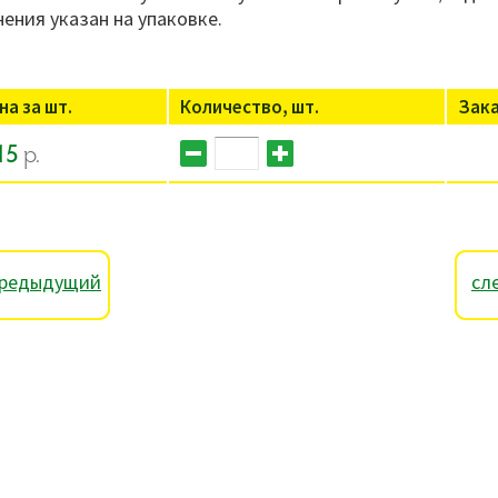
нения указан на упаковке.
на за шт.
Количество, шт.
Зак
15
р.
редыдущий
сл