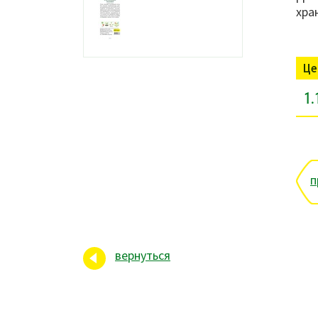
хра
Це
1.
п
вернуться