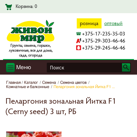
Корзина: 0
розница
оптовый
+375-17-235-35-03
+375-29-303-46-46
Гpyнты, ceмeнa, гopшки,
+375-29-245-46-46
лyкoвичныe, вce для дoмa,
caдa, oгopoдa
Меню
Главная
Каталог
Семена
Семена цветов
Комнатные и балконные
Пеларгония зональная Йитка F1 ...
Пеларгония зональная Йитка F1
(Cerny seed) 3 шт, РБ