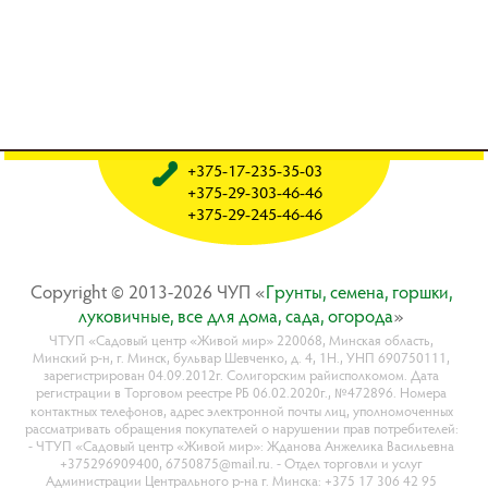
+375-17-235-35-03
+375-29-303-46-46
+375-29-245-46-46
Copyright © 2013-2026 ЧУП «
Гpyнты, ceмeнa, гopшки,
лyкoвичныe, вce для дoмa, caдa, oгopoдa
»
ЧТУП «Садовый центр «Живой мир» 220068, Минская область,
Минский р-н, г. Минск, бульвар Шевченко, д. 4, 1Н., УНП 690750111,
зарегистрирован 04.09.2012г. Солигорским райисполкомом. Дата
регистрации в Торговом реестре РБ 06.02.2020г., №472896. Номера
контактных телефонов, адрес электронной почты лиц, уполномоченных
рассматривать обращения покупателей о нарушении прав потребителей:
- ЧТУП «Садовый центр «Живой мир»: Жданова Анжелика Васильевна
+375296909400, 6750875@mail.ru. - Отдел торговли и услуг
Администрации Центрального р-на г. Минска: +375 17 306 42 95