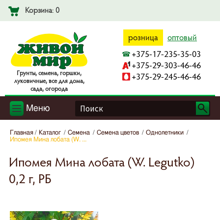
Корзина: 0
розница
оптовый
+375-17-235-35-03
+375-29-303-46-46
Гpyнты, ceмeнa, гopшки,
+375-29-245-46-46
лyкoвичныe, вce для дoмa,
caдa, oгopoдa
Меню
Главная
Каталог
Семена
Семена цветов
Однолетники
Ипомея Мина лобата (W. ...
Ипомея Мина лобата (W. Legutko)
0,2 г, РБ