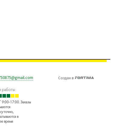
750875@gmail.com
Создан
в
 работы:
 9:00-17:00. Заказы
маются
суточно,
атываются в
ее время