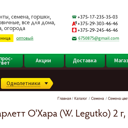
нты, ceмeнa, гopшки,
+375-17-235-35-03
oвичныe, вce для дoмa,
+375-29-303-46-46
a, oгopoдa
+375-29-245-46-46
зница
оптовый
6750875@gmail.com
прос-
Акции
Доставка
Мага
твет
Однолетники
Главная
Каталог
Семена
Семена цве
летт О'Хара (W. Legutko) 2 г,