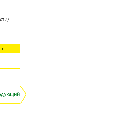
сти/
аз
едующий