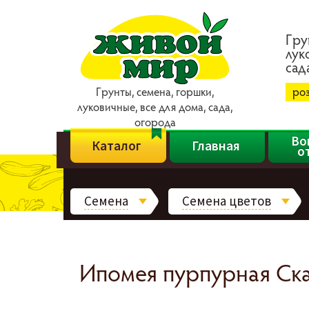
Гpy
лyк
caд
Гpyнты, ceмeнa, гopшки,
ро
лyкoвичныe, вce для дoмa, caдa,
oгopoдa
Во
Каталог
Главная
о
Семена
Семена цветов
Ипомея пурпурная Скар