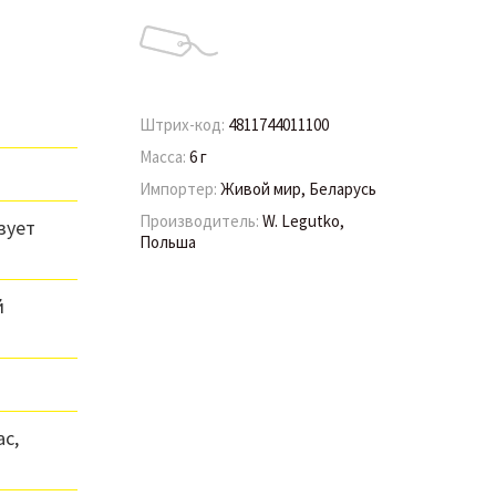
Штрих-код:
4811744011100
Масса:
6 г
Импортер:
Живой мир, Беларусь
Производитель:
W. Legutko,
зует
Польша
й
с,