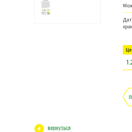
Мож
Дат
хра
Це
1.
п
вернуться