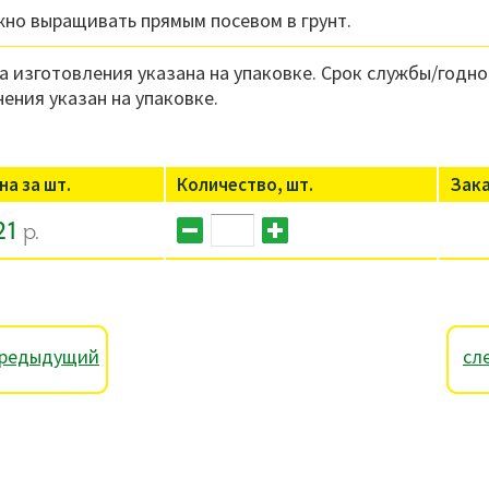
но выращивать прямым посевом в грунт.
а изготовления указана на упаковке. Срок службы/годно
нения указан на упаковке.
на за шт.
Количество, шт.
Зак
21
р.
редыдущий
сл