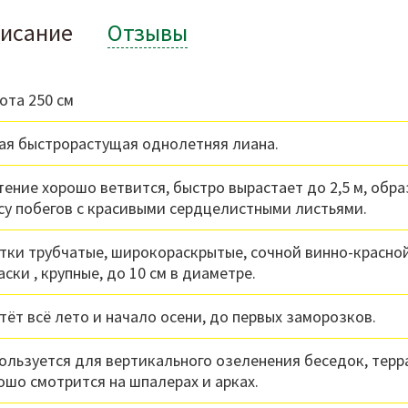
исание
Отзывы
ота 250 см
ая быстрорастущая однолетняя лиана.
тение хорошо ветвится, быстро вырастает до 2,5 м, обра
су побегов с красивыми сердцелистными листьями.
тки трубчатые, широкораскрытые, сочной винно-красно
аски , крупные, до 10 см в диаметре.
тёт всё лето и начало осени, до первых заморозков.
ользуется для вертикального озеленения беседок, терра
ошо смотрится на шпалерах и арках.