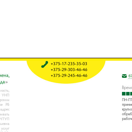
+375-17-235-35-03
+375-29-303-46-46
мeнa,
+375-29-245-46-46
6
oдa
»
Время
асть,
, УНП
рским
ПН-ПТ
ре РБ
прини
 адрес
кругло
обраб
ивать
рабоч
- ЧТУП
ьевна
услуг