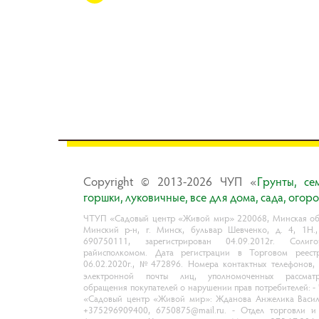
Copyright © 2013-2026 ЧУП «
Гpyнты, ce
гopшки, лyкoвичныe, вce для дoмa, caдa, oгop
ЧТУП «Садовый центр «Живой мир» 220068, Минская обл
Минский р-н, г. Минск, бульвар Шевченко, д. 4, 1Н.
690750111, зарегистрирован 04.09.2012г. Солиго
райисполкомом. Дата регистрации в Торговом реест
06.02.2020г., №472896. Номера контактных телефонов,
электронной почты лиц, уполномоченных рассматр
обращения покупателей о нарушении прав потребителей: 
«Садовый центр «Живой мир»: Жданова Анжелика Васил
+375296909400, 6750875@mail.ru. - Отдел торговли и 