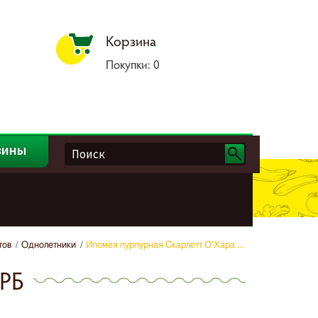
Корзина
Покупки:
0
зины
тов
Однолетники
Ипомея пурпурная Скарлетт О'Хара ...
 РБ