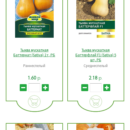
Тыква мускатная
Тыква мускатная
Баттернат (Sativa) 2 г, РБ
Баттерфлай F1 (Sativa) 5
шт, РБ
Раннеспелый
Среднеспелый
р.
р.
1.60
2.18