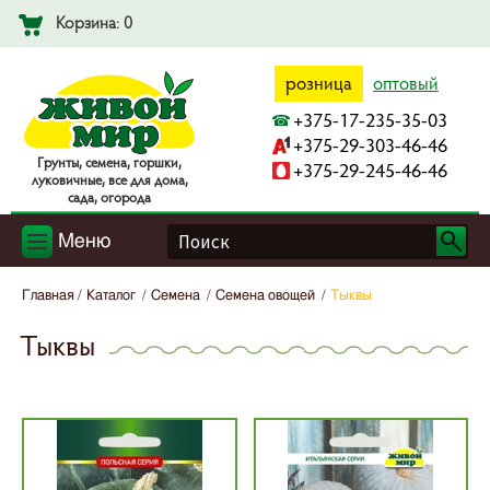
Корзина: 0
розница
оптовый
+375-17-235-35-03
+375-29-303-46-46
Гpyнты, ceмeнa, гopшки,
+375-29-245-46-46
лyкoвичныe, вce для дoмa,
caдa, oгopoдa
Меню
Главная
Каталог
Семена
Семена овощей
Тыквы
Тыквы