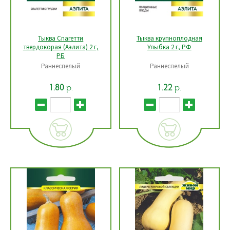
Тыква Спагетти
Тыква крупноплодная
твердокорая (Аэлита) 2 г,
Улыбка 2 г, РФ
РБ
Раннеспелый
Раннеспелый
р.
р.
1.80
1.22