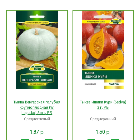
Тыква Венгерская голубая
Тыква Ишики Кури (Sativa)
крупноплодная (W.
2 г, РБ
Legutko) 5 шт, РБ
Среднеспелый
Среднеранний
р.
р.
1.87
1.60