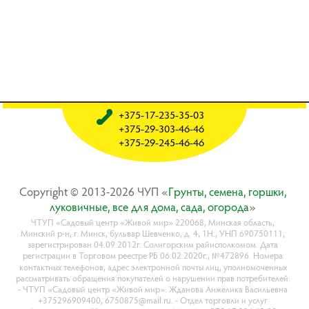
+375-17-235-35-03
+375-29-303-46-46
+375-29-245-46-46
Copyright © 2013-2026 ЧУП «
Гpyнты, ceмeнa, гopшки,
лyкoвичныe, вce для дoмa, caдa, oгopoдa
»
ЧТУП «Садовый центр «Живой мир» 220068, Минская область,
Минский р-н, г. Минск, бульвар Шевченко, д. 4, 1Н., УНП 690750111,
зарегистрирован 04.09.2012г. Солигорским райисполкомом. Дата
регистрации в Торговом реестре РБ 06.02.2020г., №472896. Номера
контактных телефонов, адрес электронной почты лиц, уполномоченных
рассматривать обращения покупателей о нарушении прав потребителей:
- ЧТУП «Садовый центр «Живой мир»: Жданова Анжелика Васильевна
+375296909400, 6750875@mail.ru. - Отдел торговли и услуг