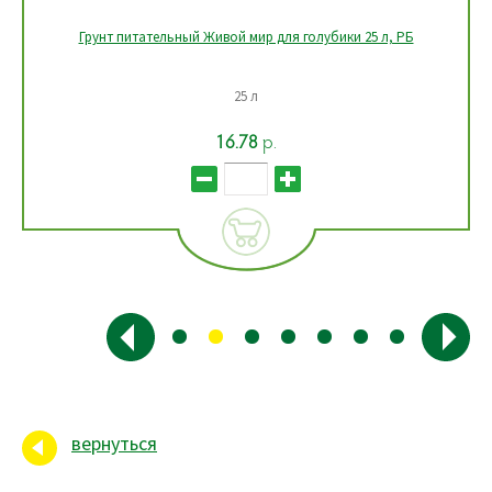
Грунт питательный Живой мир для голубики 25 л, РБ
25 л
16.78
р.
вернуться