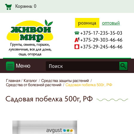
Корзина: 0
розница
оптовый
+375-17-235-35-03
+375-29-303-46-46
Гpyнты, ceмeнa, гopшки,
+375-29-245-46-46
лyкoвичныe, вce для дoмa,
caдa, oгopoдa
Меню
Главная
Каталог
Средства защиты растений
Средства от болезней растений
Садовая побелка 500г, РФ
Садовая побелка 500г, РФ