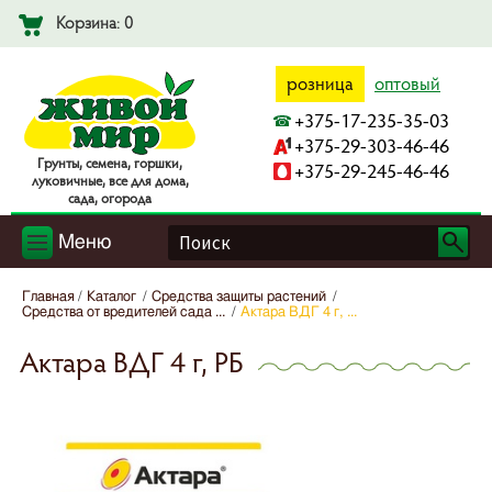
Корзина: 0
розница
оптовый
+375-17-235-35-03
+375-29-303-46-46
Гpyнты, ceмeнa, гopшки,
+375-29-245-46-46
лyкoвичныe, вce для дoмa,
caдa, oгopoдa
Меню
Главная
Каталог
Средства защиты растений
Средства от вредителей сада ...
Актара ВДГ 4 г, ...
Актара ВДГ 4 г, РБ