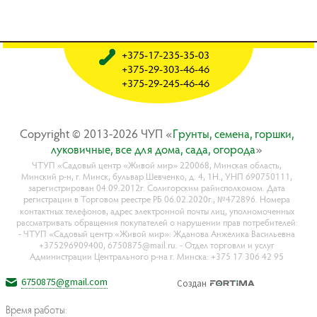
+375-17-235-35-03
+375-29-303-46-46
+375-29-245-46-46
Copyright © 2013-2026 ЧУП «
Гpyнты, ceмeнa, гopшки,
лyкoвичныe, вce для дoмa, caдa, oгopoдa
»
ЧТУП «Садовый центр «Живой мир» 220068, Минская область,
Минский р-н, г. Минск, бульвар Шевченко, д. 4, 1Н., УНП 690750111,
зарегистрирован 04.09.2012г. Солигорским райисполкомом. Дата
регистрации в Торговом реестре РБ 06.02.2020г., №472896. Номера
контактных телефонов, адрес электронной почты лиц, уполномоченных
рассматривать обращения покупателей о нарушении прав потребителей:
- ЧТУП «Садовый центр «Живой мир»: Жданова Анжелика Васильевна
+375296909400, 6750875@mail.ru. - Отдел торговли и услуг
Администрации Центрального р-на г. Минска: +375 17 306 42 95
6750875@gmail.com
Создан
Время работы: