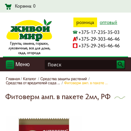
Корзина: 0
розница
оптовый
+375-17-235-35-03
+375-29-303-46-46
Гpyнты, ceмeнa, гopшки,
+375-29-245-46-46
лyкoвичныe, вce для дoмa,
caдa, oгopoдa
Меню
Главная
Каталог
Средства защиты растений
Средства от вредителей сада ...
Фитоверм амп. в пакете ...
Фитоверм амп. в пакете 2мл, РФ