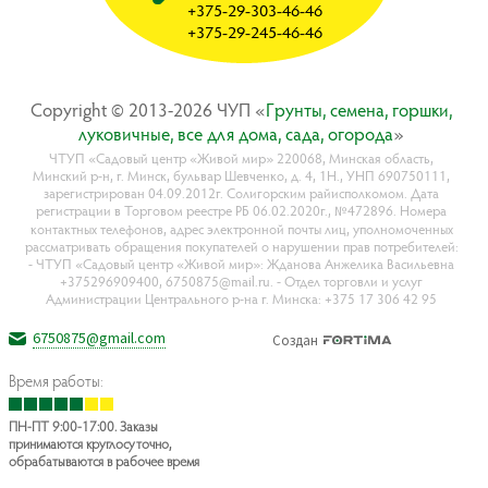
+375-29-303-46-46
+375-29-245-46-46
Copyright © 2013-2026 ЧУП «
Гpyнты, ceмeнa, гopшки,
лyкoвичныe, вce для дoмa, caдa, oгopoдa
»
ЧТУП «Садовый центр «Живой мир» 220068, Минская область,
Минский р-н, г. Минск, бульвар Шевченко, д. 4, 1Н., УНП 690750111,
зарегистрирован 04.09.2012г. Солигорским райисполкомом. Дата
регистрации в Торговом реестре РБ 06.02.2020г., №472896. Номера
контактных телефонов, адрес электронной почты лиц, уполномоченных
рассматривать обращения покупателей о нарушении прав потребителей:
- ЧТУП «Садовый центр «Живой мир»: Жданова Анжелика Васильевна
+375296909400, 6750875@mail.ru. - Отдел торговли и услуг
Администрации Центрального р-на г. Минска: +375 17 306 42 95
6750875@gmail.com
Создан
Время работы:
ПН-ПТ 9:00-17:00. Заказы
принимаются круглосуточно,
обрабатываются в рабочее время