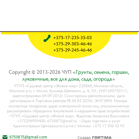
+375-17-235-35-03
+375-29-303-46-46
+375-29-245-46-46
Copyright © 2013-2026 ЧУП «
Гpyнты, ceмeнa, гopшки,
лyкoвичныe, вce для дoмa, caдa, oгopoдa
»
ЧТУП «Садовый центр «Живой мир» 220068, Минская область,
Минский р-н, г. Минск, бульвар Шевченко, д. 4, 1Н., УНП 690750111,
зарегистрирован 04.09.2012г. Солигорским райисполкомом. Дата
регистрации в Торговом реестре РБ 06.02.2020г., №472896. Номера
контактных телефонов, адрес электронной почты лиц, уполномоченных
рассматривать обращения покупателей о нарушении прав потребителей:
- ЧТУП «Садовый центр «Живой мир»: Жданова Анжелика Васильевна
+375296909400, 6750875@mail.ru. - Отдел торговли и услуг
Администрации Центрального р-на г. Минска: +375 17 306 42 95
6750875@gmail.com
Создан