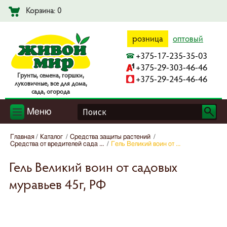
Корзина: 0
розница
оптовый
+375-17-235-35-03
+375-29-303-46-46
Гpyнты, ceмeнa, гopшки,
+375-29-245-46-46
лyкoвичныe, вce для дoмa,
caдa, oгopoдa
Меню
Главная
Каталог
Средства защиты растений
Средства от вредителей сада ...
Гель Великий воин от ...
Гель Великий воин от садовых
муравьев 45г, РФ