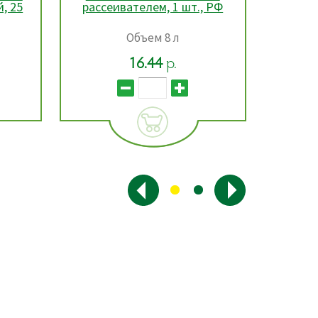
, 25
рассеивателем, 1 шт., РФ
с
Объем 8 л
Длина 
16.44
р.