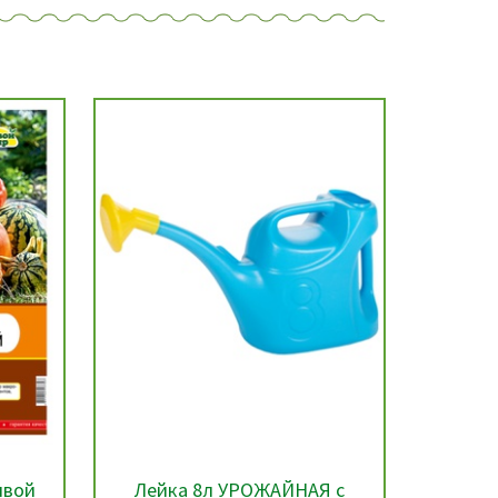
ивой
Лейка 8л УРОЖАЙНАЯ с
Мини