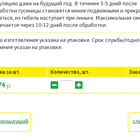
уляцию даже на будущий год. В течение 3-5 дней после
аботки гусеницы становятся менее подвижными и прек
аться, их гибель наступает при линьке. Максимальная см
ечается через 10-12 дней после обработки.
а изготовления указана на упаковке. Срок службы/годно
нения указан на упаковке.
на за шт.
Количество, шт.
Зак
74
р.
редыдущий
сл