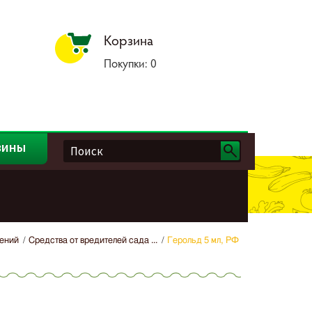
Корзина
Покупки:
0
зины
тений
Средства от вредителей сада ...
Герольд 5 мл, РФ