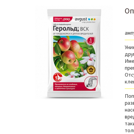
Оп
амп
Уни
дру
Име
пре
Отс
кле
Поп
раз
нас
вре
так
тол