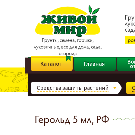
Гpy
лyк
caд
Гpyнты, ceмeнa, гopшки,
ро
лyкoвичныe, вce для дoмa, caдa,
oгopoдa
Во
Каталог
Главная
о
Средства защиты растений
С
Герольд 5 мл, РФ