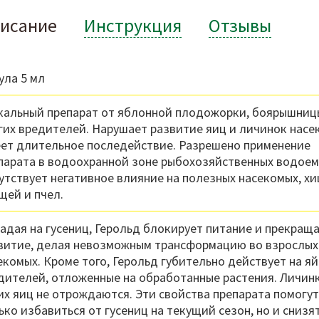
исание
Инструкция
Отзывы
ула 5 мл
кальный препарат от яблонной плодожорки, боярышниц
гих вредителей. Нарушает развитие яиц и личинок насе
ет длительное последействие. Разрешено применение
парата в водоохранной зоне рыбохозяйственных водоем
утствует негативное влияние на полезных насекомых, х
щей и пчел.
адая на гусениц, Герольд блокирует питание и прекраща
витие, делая невозможным трансформацию во взрослых
екомых. Кроме того, Герольд губительно действует на я
дителей, отложенные на обработанные растения. Личин
их яиц не отрождаются. Эти свойства препарата помогут
ько избавиться от гусениц на текущий сезон, но и снизя