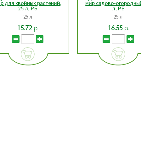
р для хвойных растений,
мир садово-огородный
25 л, РБ
л, РБ
25 л
25 л
15.72
р.
16.55
р.