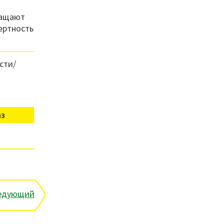
ращают
ертность
сти/
аз
едующий