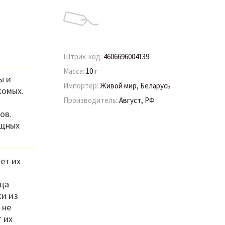
Штрих-код:
4606696004139
Масса:
10 г
ы и
Импортер:
Живой мир, Беларусь
комых.
Производитель:
Август, РФ
ов.
ищных
ет их
йца
ки из
 не
т их