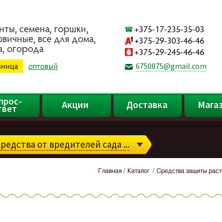
нты, ceмeнa, гopшки,
+375-17-235-35-03
oвичныe, вce для дoмa,
+375-29-303-46-46
a, oгopoдa
+375-29-245-46-46
зница
оптовый
6750875@gmail.com
прос-
Акции
Доставка
Мага
твет
редства от вредителей сада ...
Главная
Каталог
Средства защиты рас