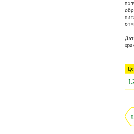
поп
обр
пит
отм
Дат
хра
Це
1.
п