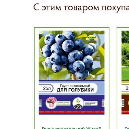
С этим товаром покуп
ый Живой
Грунт питательный Живой
Г