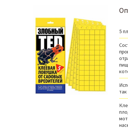
Оп
5 п
Сос
про
отр
пищ
кот
Исп
так
Кле
пло
мот
нас