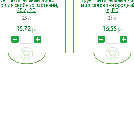
ир садово-огородный, 25
рассеивателем, 1 шт.
л, РБ
25 л
Объем 8 л
16.55
р.
16.44
р.