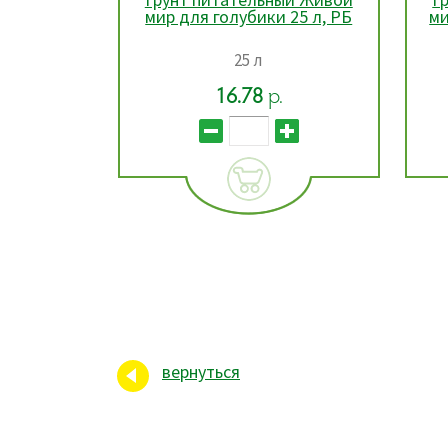
25 л, РБ
мир для хвойных растений,
м
25 л, РБ
25 л
15.72
р.
вернуться