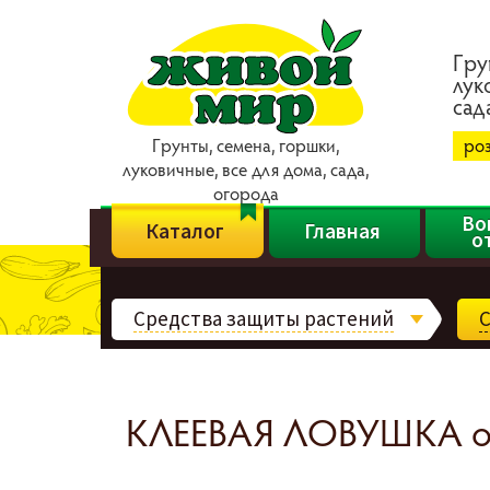
Гpy
лyк
caд
Гpyнты, ceмeнa, гopшки,
ро
лyкoвичныe, вce для дoмa, caдa,
oгopoдa
Во
Каталог
Главная
о
Средства защиты растений
С
КЛЕЕВАЯ ЛОВУШКА от 