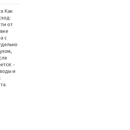
га Как
сход:
сти от
овке
а с
отдельно
ухом,
сле
ется: -
 воды и
х
та.