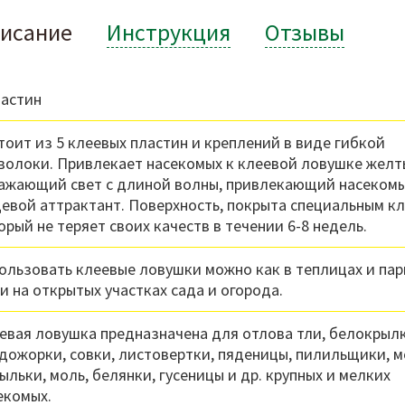
исание
Инструкция
Отзывы
ластин
тоит из 5 клеевых пластин и креплений в виде гибкой
волоки. Привлекает насекомых к клеевой ловушке желт
ажающий свет с длиной волны, привлекающий насекомы
евой аттрактант. Поверхность, покрыта специальным кл
орый не теряет своих качеств в течении 6-8 недель.
ользовать клеевые ловушки можно как в теплицах и пар
 и на открытых участках сада и огорода.
евая ловушка предназначена для отлова тли, белокрылк
дожорки, совки, листовертки, пяденицы, пилильщики, 
ыльки, моль, белянки, гусеницы и др. крупных и мелких
екомых.