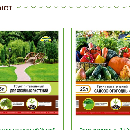
ают
рунт питательный Живой
Лейка 8л УРОЖАЙНА