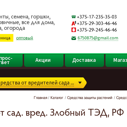
нты, ceмeнa, гopшки,
+375-17-235-35-03
oвичныe, вce для дoмa,
+375-29-303-46-46
a, oгopoдa
+375-29-245-46-46
зница
оптовый
6750875@gmail.com
прос-
Акции
Доставка
Мага
твет
редства от вредителей сада ...
Главная
Каталог
Средства защиты растений
Средст
сад. вред. Злобный ТЭД, РФ