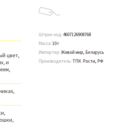
Штрих-код:
4607126908768
Масса:
10 г
Импортер:
Живой мир, Беларусь
ый цвет,
Производитель:
ТПК Рости, РФ
х, и
еем,
никах,
и,
мошки,