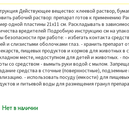
трукция Действующее вещество: клеевой раствор, бума
овить рабочий раствор: препарат готов к применению Ра
мер одной пластины 21х11 см. Раскладывать в зависимо
ичества вредителей Подробную инструкцию см на упак
ы безопасности при работе: - избегать контакта средств
ей и слизистыми оболочками глаз. - хранить препарат 
лекарств, пищевых продуктов и кормов для животных в с
хладном месте, недоступном для детей и животных. - по
оты со средством - вымыть руки водой с мылом. Запреща
адание средства в сточные (поверхностные), подземные
ализацию. - использовать посуду (емкости) для пищевы
дуктов и питьевой воды для размещения гранул препара
Нет в наличии