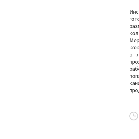
Инс
гот
раз
кол
Мер
кож
от 
про
раб
поп
кан
про