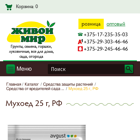
Корзина: 0
розница
оптовый
+375-17-235-35-03
+375-29-303-46-46
Гpyнты, ceмeнa, гopшки,
+375-29-245-46-46
лyкoвичныe, вce для дoмa,
caдa, oгopoдa
Меню
Главная
Каталог
Средства защиты растений
Средства от вредителей сада ...
Мухоед 25 г, РФ
Мухоед 25 г, РФ