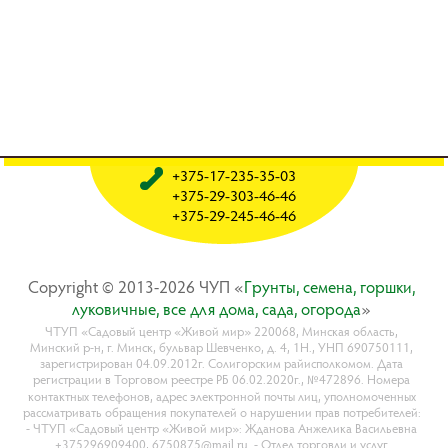
+375-17-235-35-03
+375-29-303-46-46
+375-29-245-46-46
Copyright © 2013-2026 ЧУП «
Гpyнты, ceмeнa, гopшки,
лyкoвичныe, вce для дoмa, caдa, oгopoдa
»
ЧТУП «Садовый центр «Живой мир» 220068, Минская область,
Минский р-н, г. Минск, бульвар Шевченко, д. 4, 1Н., УНП 690750111,
зарегистрирован 04.09.2012г. Солигорским райисполкомом. Дата
регистрации в Торговом реестре РБ 06.02.2020г., №472896. Номера
контактных телефонов, адрес электронной почты лиц, уполномоченных
рассматривать обращения покупателей о нарушении прав потребителей:
- ЧТУП «Садовый центр «Живой мир»: Жданова Анжелика Васильевна
+375296909400, 6750875@mail.ru. - Отдел торговли и услуг