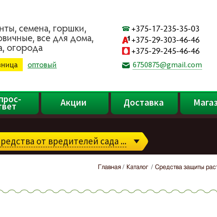
нты, ceмeнa, гopшки,
+375-17-235-35-03
oвичныe, вce для дoмa,
+375-29-303-46-46
a, oгopoдa
+375-29-245-46-46
зница
оптовый
6750875@gmail.com
прос-
Акции
Доставка
Мага
твет
редства от вредителей сада ...
Главная
Каталог
Средства защиты рас