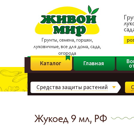
Гpy
лyк
caд
Гpyнты, ceмeнa, гopшки,
ро
лyкoвичныe, вce для дoмa, caдa,
oгopoдa
Во
Каталог
Главная
о
Средства защиты растений
С
Жукоед 9 мл, РФ