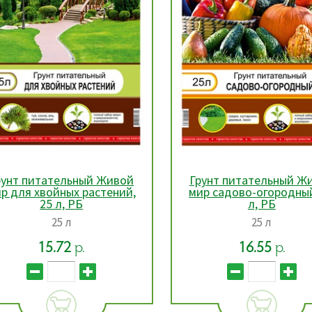
рунт питательный Живой
Лейка 8л УРОЖАЙНА
ир садово-огородный, 25
рассеивателем, 1 шт.
л, РБ
25 л
Объем 8 л
16.55
р.
16.44
р.