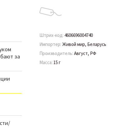
Штрих-код:
4606696004740
Импортер:
Живой мир, Беларусь
жуком
Производитель:
Август, РФ
ибают за
Масса:
15 г
яции
сти/