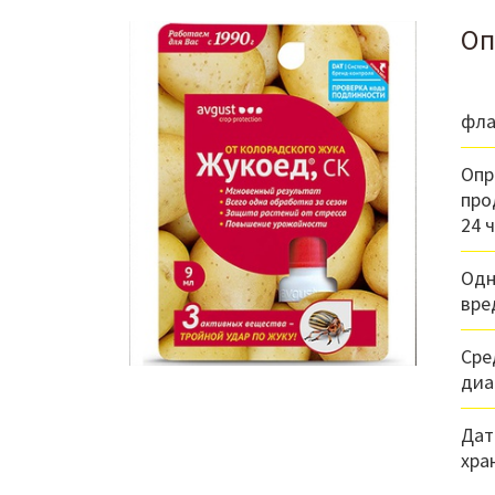
Оп
фла
Опр
про
24 ч
Одн
вре
Сре
диа
Дат
хра