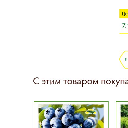
Це
7.
п
С этим товаром покуп