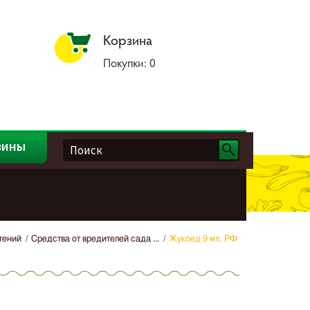
Корзина
Покупки:
0
зины
тений
Средства от вредителей сада ...
Жукоед 9 мл, РФ