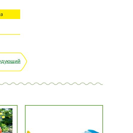
аз
едующий