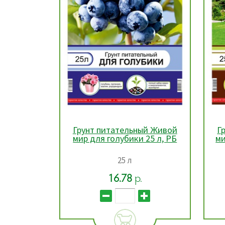
ый Живой
Грунт питательный Живой
Г
25 л, РБ
мир для хвойных растений,
м
25 л, РБ
25 л
15.72
р.