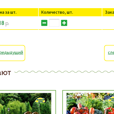
на за шт.
Количество, шт.
Зак
18
р.
редыдущий
сл
ают