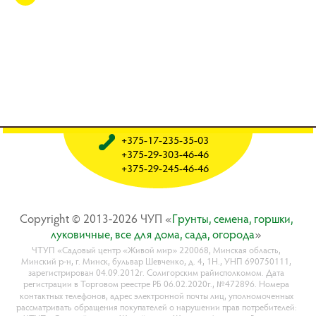
+375-17-235-35-03
+375-29-303-46-46
+375-29-245-46-46
Copyright © 2013-2026 ЧУП «
Гpyнты, ceмeнa, гopшки,
лyкoвичныe, вce для дoмa, caдa, oгopoдa
»
ЧТУП «Садовый центр «Живой мир» 220068, Минская область,
Минский р-н, г. Минск, бульвар Шевченко, д. 4, 1Н., УНП 690750111,
зарегистрирован 04.09.2012г. Солигорским райисполкомом. Дата
регистрации в Торговом реестре РБ 06.02.2020г., №472896. Номера
контактных телефонов, адрес электронной почты лиц, уполномоченных
рассматривать обращения покупателей о нарушении прав потребителей: