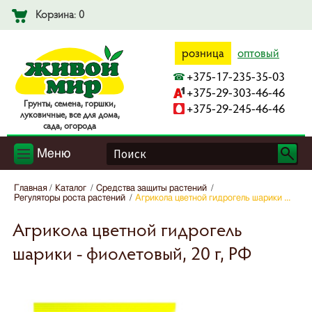
Корзина: 0
розница
оптовый
+375-17-235-35-03
+375-29-303-46-46
Гpyнты, ceмeнa, гopшки,
+375-29-245-46-46
лyкoвичныe, вce для дoмa,
caдa, oгopoдa
Меню
Главная
Каталог
Средства защиты растений
Регуляторы роста растений
Агрикола цветной гидрогель шарики ...
Агрикола цветной гидрогель
шарики - фиолетовый, 20 г, РФ