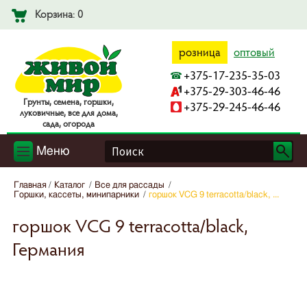
Корзина: 0
розница
оптовый
+375-17-235-35-03
+375-29-303-46-46
Гpyнты, ceмeнa, гopшки,
+375-29-245-46-46
лyкoвичныe, вce для дoмa,
caдa, oгopoдa
Меню
Главная
Каталог
Все для рассады
Горшки, кассеты, минипарники
горшок VCG 9 terracotta/black, ...
горшок VCG 9 terracotta/black,
Германия