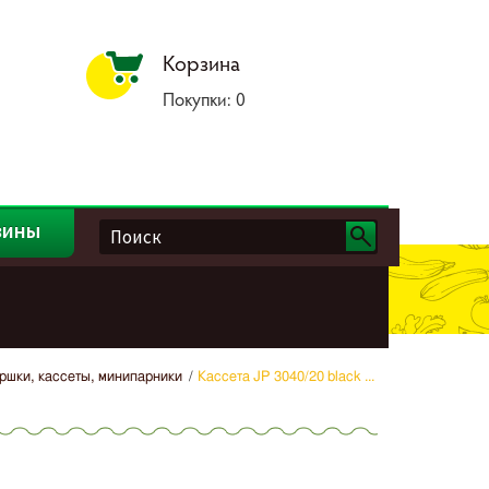
Корзина
Покупки:
0
зины
ршки, кассеты, минипарники
Кассета JP 3040/20 black ...