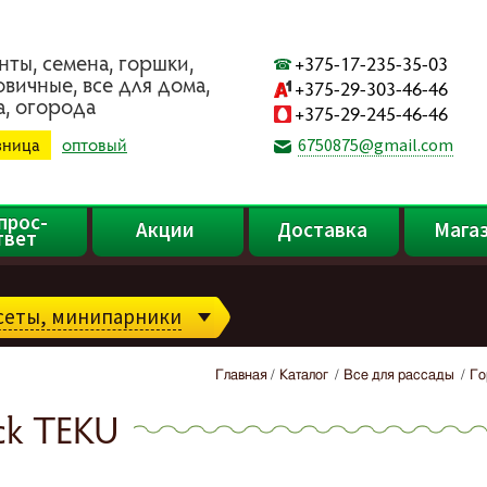
нты, ceмeнa, гopшки,
+375-17-235-35-03
oвичныe, вce для дoмa,
+375-29-303-46-46
a, oгopoдa
+375-29-245-46-46
зница
оптовый
6750875@gmail.com
прос-
Акции
Доставка
Мага
твет
ссеты, минипарники
Главная
Каталог
Все для рассады
Го
ack TEKU