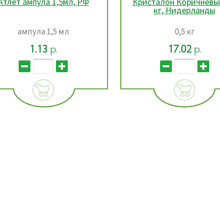
исталон Коричневый 0,5
Атлет ампула 1,5мл,
кг, Нидерланды
0,5 кг
ампула 1,5 мл
17.02
р.
1.13
р.