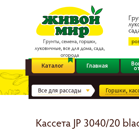
Гpy
лyк
caд
Гpyнты, ceмeнa, гopшки,
ро
лyкoвичныe, вce для дoмa, caдa,
oгopoдa
Во
Каталог
Главная
о
Все для рассады
Горшки, ка
Кассета JP 3040/20 bl